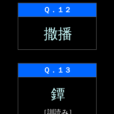
Ｑ．１２
撒播
Ｑ．１３
鐔
［訓読み］