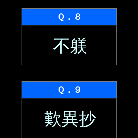
Ｑ．８
不躾
Ｑ．９
歎異抄