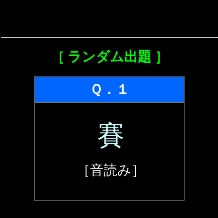
［ ランダム出題 ］
Ｑ．１
賽
［音読み］