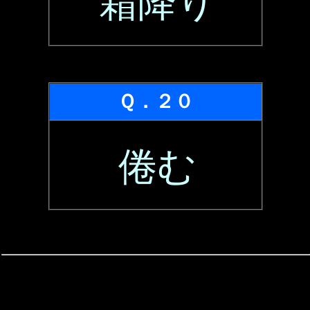
霜降り
Ｑ．２０
倦む