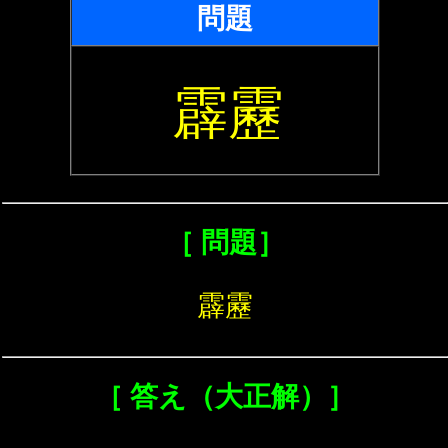
問題
霹靂
［ 問題］
霹靂
［ 答え（大正解）］