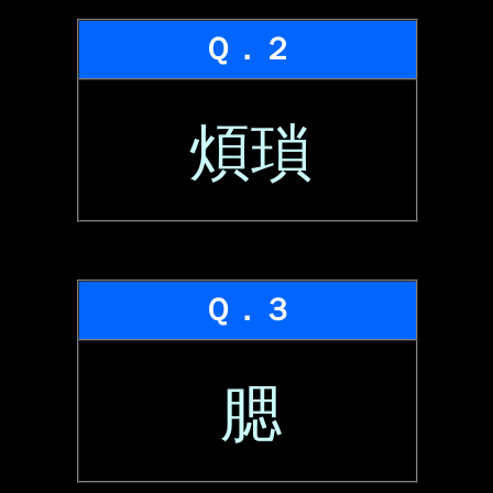
Ｑ．２
煩瑣
Ｑ．３
腮