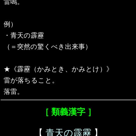
雷鳴。
例）
・青天の霹靂
（＝突然の驚くべき出来事）
★《霹靂（かみとき、かみとけ）》
雷が落ちること。
落雷。
［ 類義漢字 ］
【
青天の霹靂
】