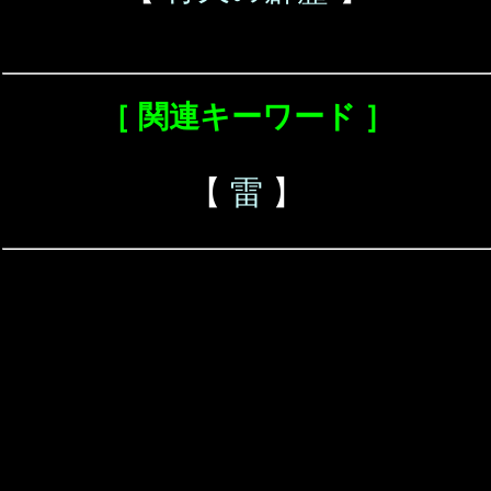
［ 関連キーワード ］
【
雷
】