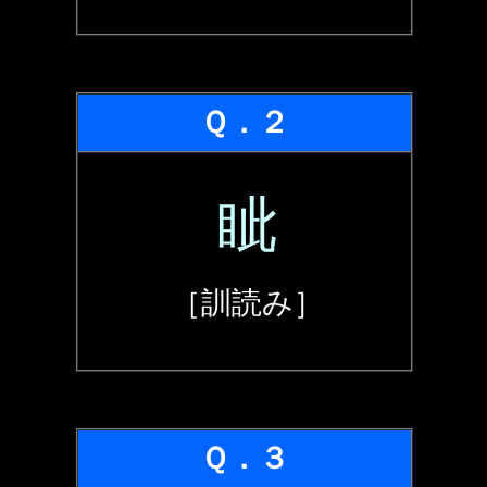
Ｑ．２
眦
［訓読み］
Ｑ．３