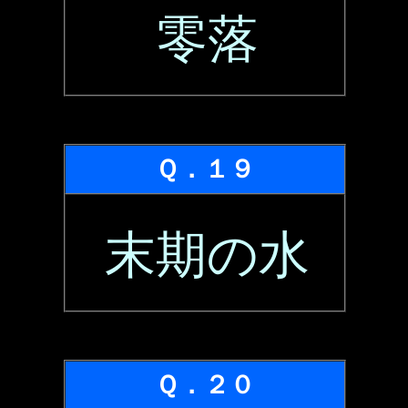
零落
Ｑ．１９
末期の水
Ｑ．２０