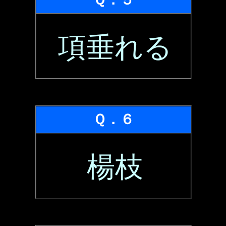
項垂れる
Ｑ．６
楊枝