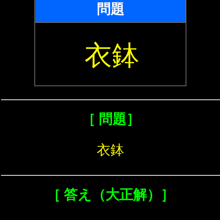
問題
衣鉢
［ 問題］
衣鉢
［ 答え（大正解）］