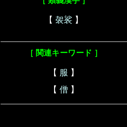
［ 類義漢字 ］
【
袈裟
】
［ 関連キーワード ］
【
服
】
【
僧
】