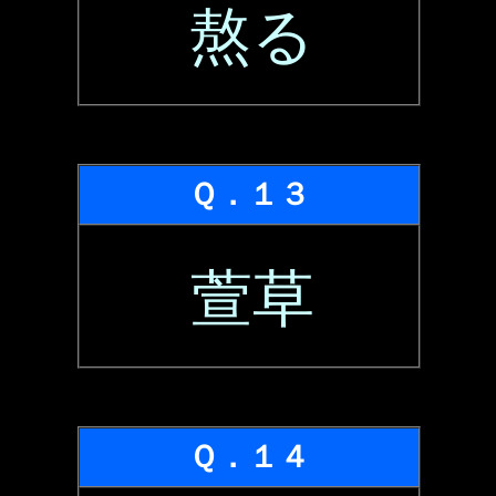
熬る
Ｑ．１３
萱草
Ｑ．１４