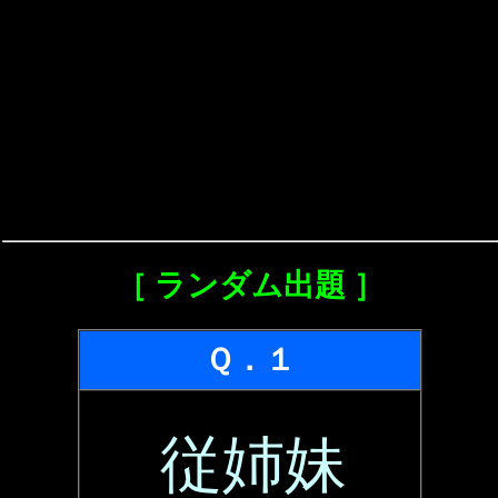
［ ランダム出題 ］
Ｑ．１
従姉妹