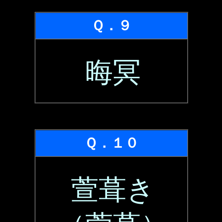
Ｑ．９
晦冥
Ｑ．１０
萱葺き