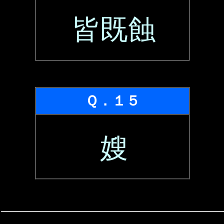
皆既蝕
Ｑ．１５
嫂