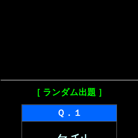
［ ランダム出題 ］
Ｑ．１