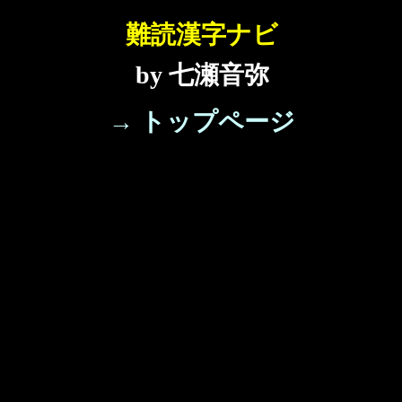
難読漢字ナビ
by 七瀬音弥
→ トップページ