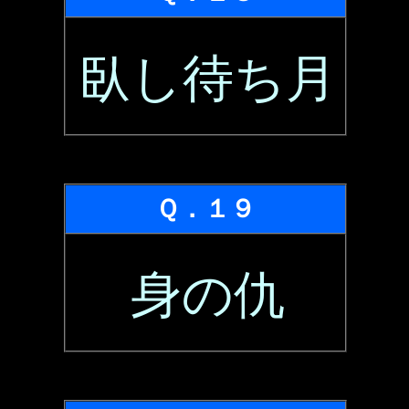
臥し待ち月
Ｑ．１９
身の仇