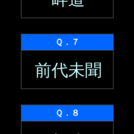
Ｑ．７
前代未聞
Ｑ．８