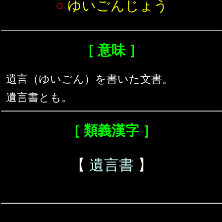
○
ゆいごんじょう
［ 意味 ］
遺言（ゆいごん）を書いた文書。
遺言書とも。
［ 類義漢字 ］
【
遺言書
】