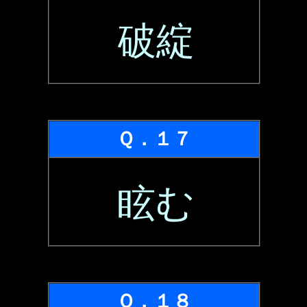
破綻
Ｑ．１７
眩む
Ｑ．１８