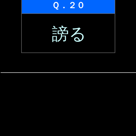
Ｑ．２０
謗る