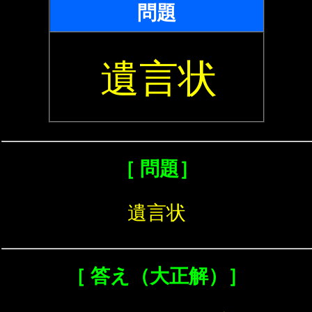
問題
遺言状
［ 問題］
遺言状
［ 答え（大正解）］