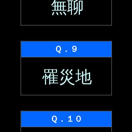
無聊
Ｑ．９
罹災地
Ｑ．１０