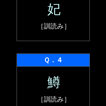
妃
［訓読み］
Ｑ．４
鱒
［訓読み］