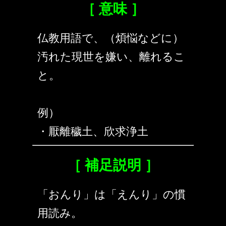
［ 意味 ］
仏教用語で、（煩悩などに）
汚れた現世を嫌い、離れるこ
と。
例）
・厭離穢土、欣求浄土
［ 補足説明 ］
「おんり」は「えんり」の慣
用読み。