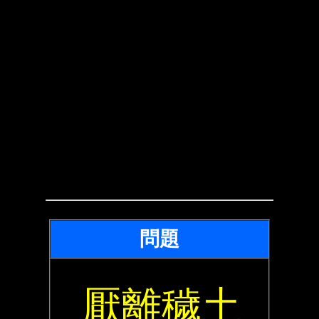
問題
厭離穢土