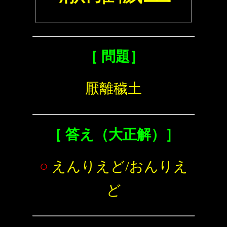
［ 問題］
厭離穢土
［ 答え（大正解）］
○
えんりえど/おんりえ
ど