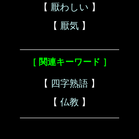
【
厭わしい
】
【
厭気
】
［ 関連キーワード ］
【
四字熟語
】
【
仏教
】