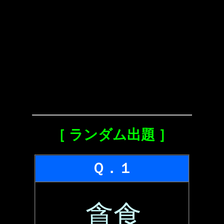
［ ランダム出題 ］
Ｑ．１
貪食