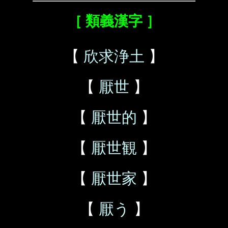
［ 類義漢字 ］
【
欣求浄土
】
【
厭世
】
【
厭世的
】
【
厭世観
】
【
厭世家
】
【
厭う
】