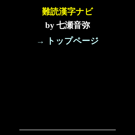
難読漢字ナビ
by 七瀬音弥
→ トップページ