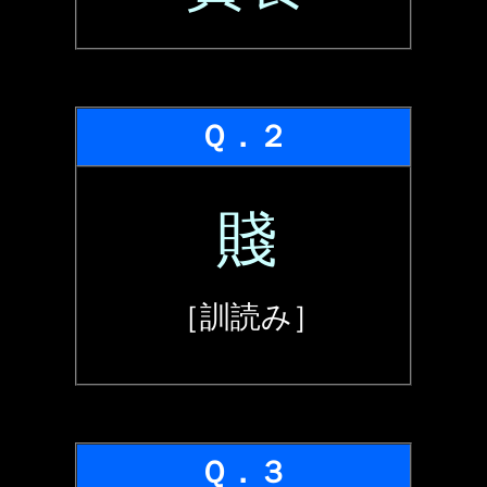
Ｑ．２
賤
［訓読み］
Ｑ．３