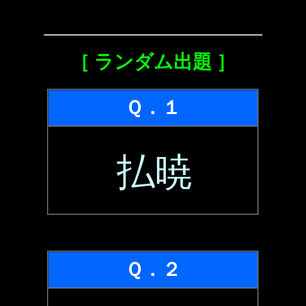
［ ランダム出題 ］
Ｑ．１
払暁
Ｑ．２