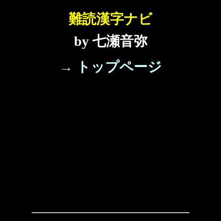
難読漢字ナビ
by 七瀬音弥
→ トップページ