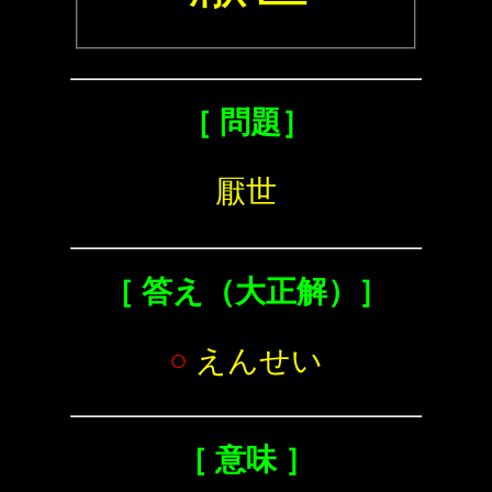
［ 問題］
厭世
［ 答え（大正解）］
○
えんせい
［ 意味 ］