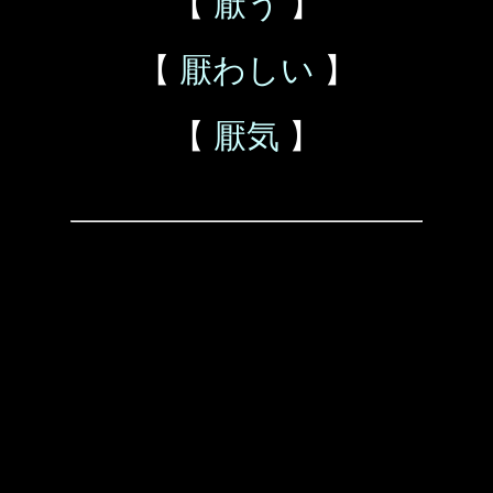
【
厭う
】
【
厭わしい
】
【
厭気
】