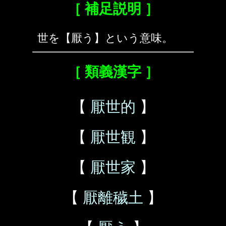
［ 補足説明 ］
世を【厭う】という意味。
［ 類義漢字 ］
【
厭世的
】
【
厭世観
】
【
厭世家
】
【
厭離穢土
】