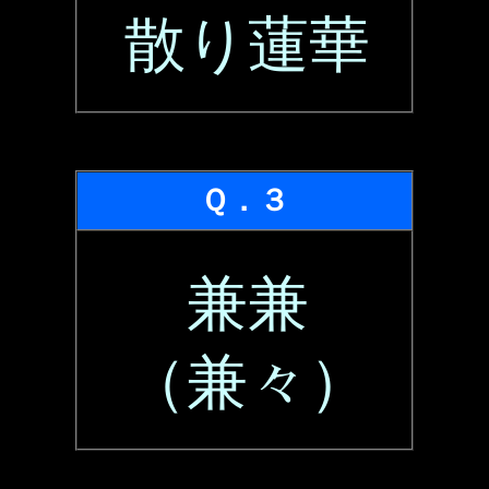
散り蓮華
Ｑ．３
兼兼
（兼々）