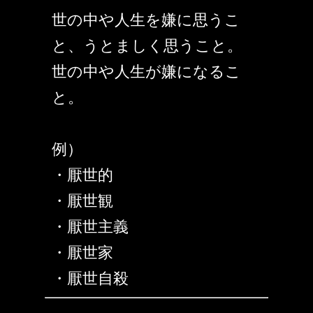
世の中や人生を嫌に思うこ
と、うとましく思うこと。
世の中や人生が嫌になるこ
と。
例）
・厭世的
・厭世観
・厭世主義
・厭世家
・厭世自殺