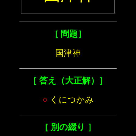
［ 問題］
国津神
［ 答え（大正解）］
○
くにつかみ
［ 別の綴り ］