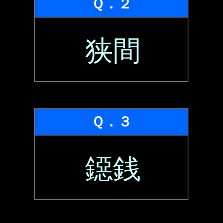
Ｑ．２
狭間
Ｑ．３
鐚銭