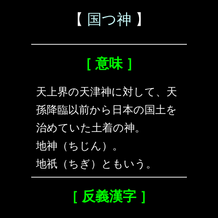
【
国つ神
】
［ 意味 ］
天上界の天津神に対して、天
孫降臨以前から日本の国土を
治めていた土着の神。
地神（ちじん）。
地祇（ちぎ）ともいう。
［ 反義漢字 ］