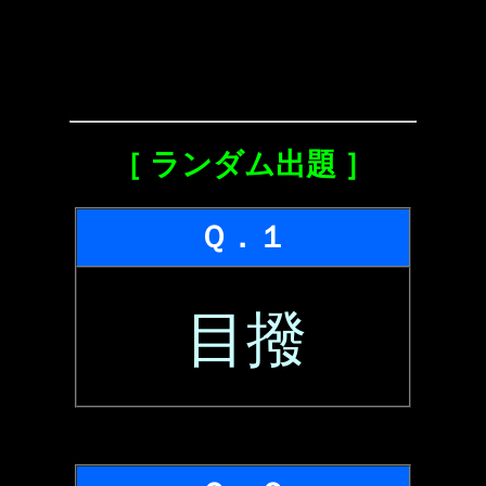
［ ランダム出題 ］
Ｑ．１
目撥