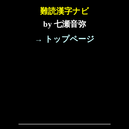
難読漢字ナビ
by 七瀬音弥
→ トップページ