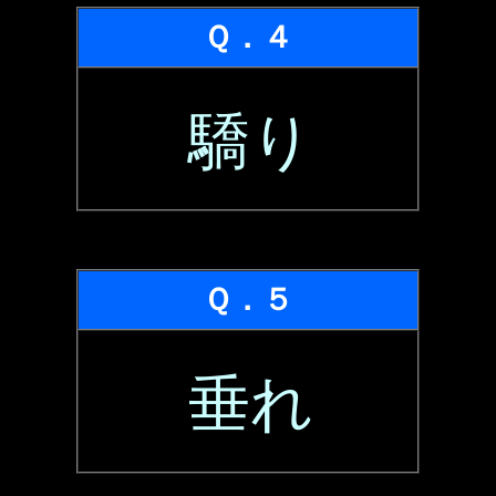
Ｑ．４
驕り
Ｑ．５
垂れ