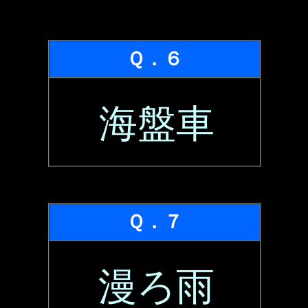
Ｑ．６
海盤車
Ｑ．７
漫ろ雨