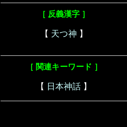
［ 反義漢字 ］
【
天つ神
】
［ 関連キーワード ］
【
日本神話
】