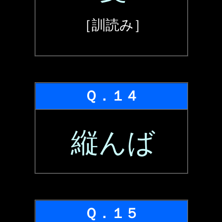
［訓読み］
Ｑ．１４
縦んば
Ｑ．１５