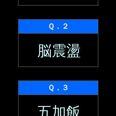
Ｑ．２
脳震盪
Ｑ．３
五加飯