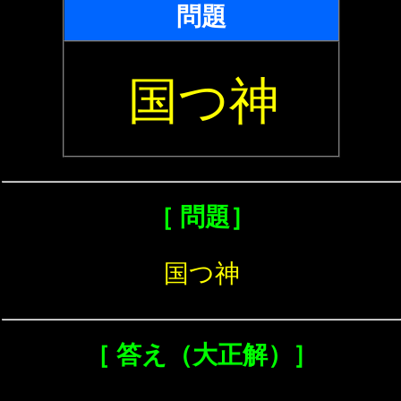
問題
国つ神
［ 問題］
国つ神
［ 答え（大正解）］