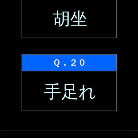
胡坐
Ｑ．２０
手足れ