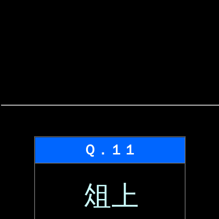
Ｑ．１１
俎上