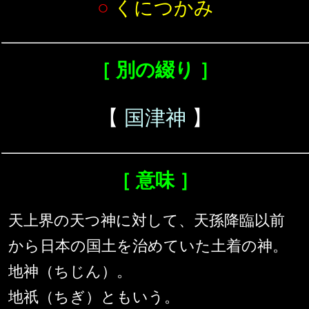
○
くにつかみ
［ 別の綴り ］
【
国津神
】
［ 意味 ］
天上界の天つ神に対して、天孫降臨以前
から日本の国土を治めていた土着の神。
地神（ちじん）。
地祇（ちぎ）ともいう。