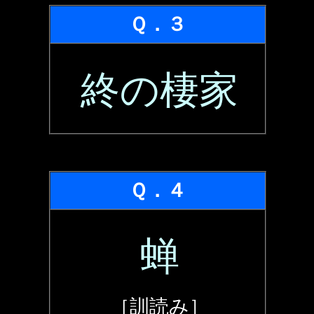
Ｑ．３
終の棲家
Ｑ．４
蝉
［訓読み］