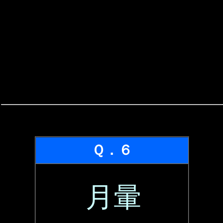
Ｑ．６
月暈