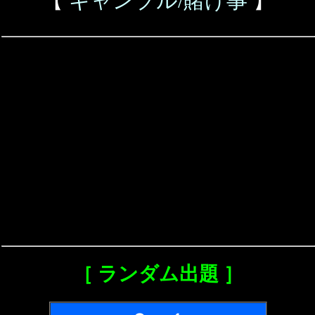
【
ギャンブル/賭け事
】
［ ランダム出題 ］