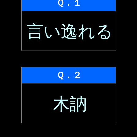
Ｑ．１
言い逸れる
Ｑ．２
木訥