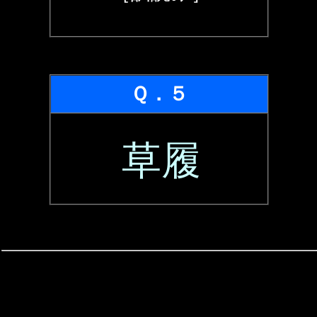
Ｑ．５
草履