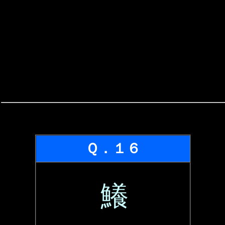
Ｑ．１６
鱶