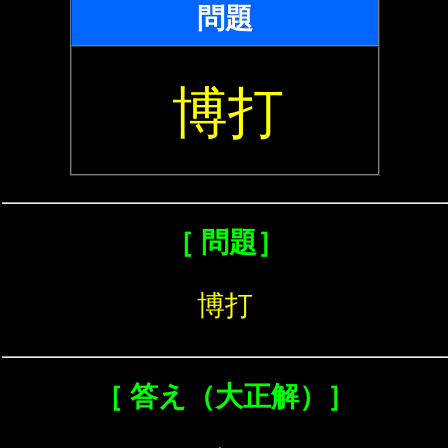
問題
博打
［ 問題］
博打
［ 答え（大正解）］