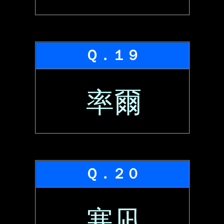
Ｑ．１９
率爾
Ｑ．２０
寒凪