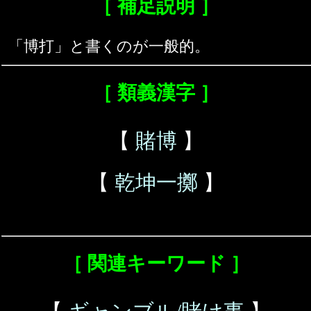
［ 補足説明 ］
「博打」と書くのが一般的。
［ 類義漢字 ］
【
賭博
】
【
乾坤一擲
】
［ 関連キーワード ］