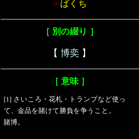
○
ばくち
［ 別の綴り ］
【
博奕
】
［ 意味 ］
[1] さいころ・花札・トランプなど使っ
て、金品を賭けて勝負を争うこと。
賭博。