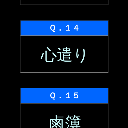
Ｑ．１４
心遣り
Ｑ．１５
鹵簿