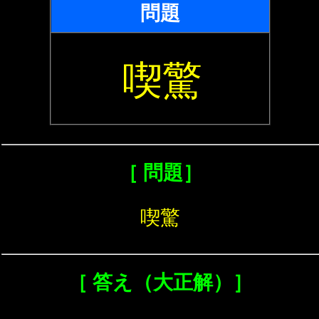
問題
喫驚
［ 問題］
喫驚
［ 答え（大正解）］