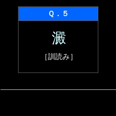
Ｑ．５
澱
［訓読み］