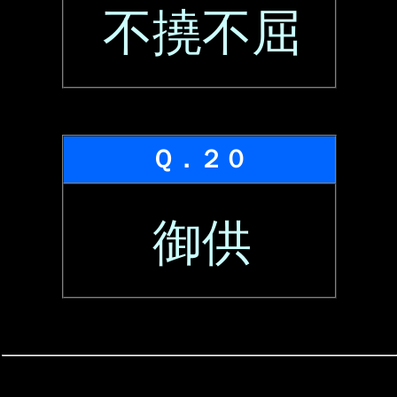
不撓不屈
Ｑ．２０
御供