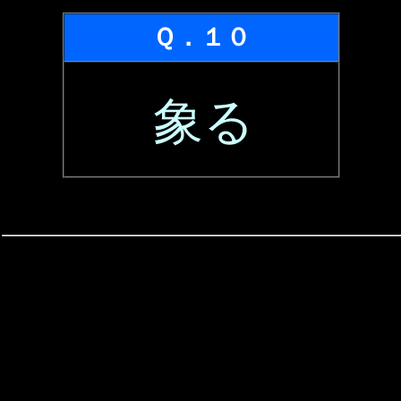
Ｑ．１０
象る