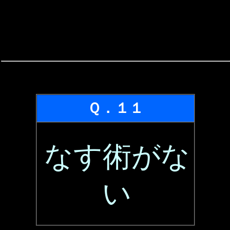
Ｑ．１１
なす術がな
い