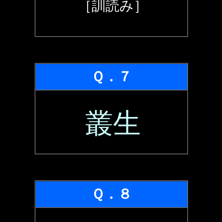
［訓読み］
Ｑ．７
叢生
Ｑ．８