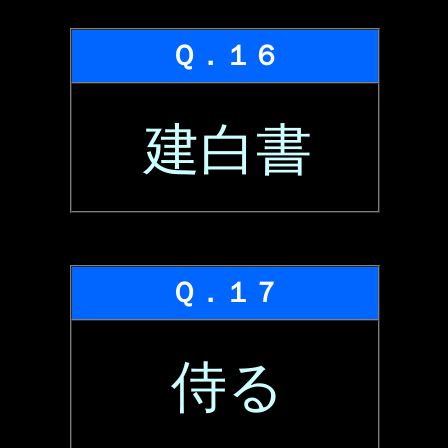
Ｑ．１６
建白書
Ｑ．１７
侍る