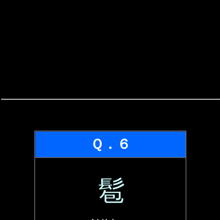
Ｑ．６
髱