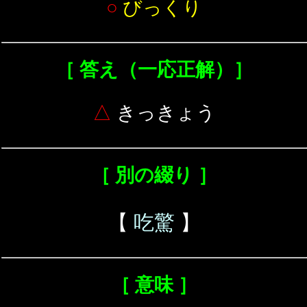
○
びっくり
［ 答え（一応正解）］
△
きっきょう
［ 別の綴り ］
【
吃驚
】
［ 意味 ］