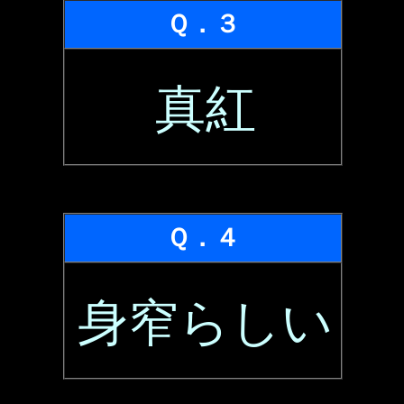
Ｑ．３
真紅
Ｑ．４
身窄らしい