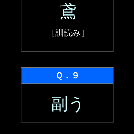
鳶
［訓読み］
Ｑ．９
副う