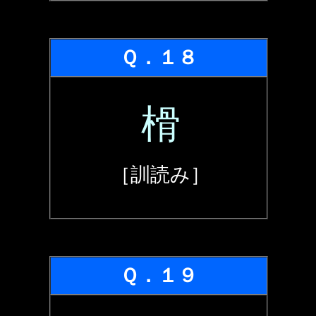
Ｑ．１８
榾
［訓読み］
Ｑ．１９