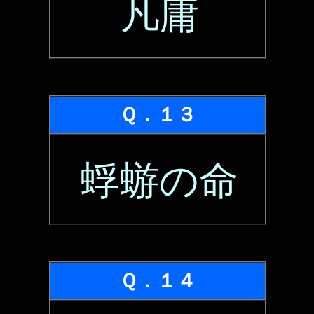
凡庸
Ｑ．１３
蜉蝣の命
Ｑ．１４