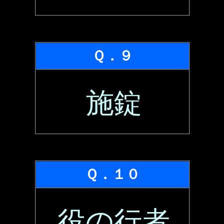
Ｑ．９
施錠
Ｑ．１０
役の行者