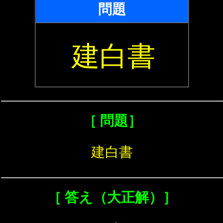
問題
建白書
［ 問題］
建白書
［ 答え（大正解）］