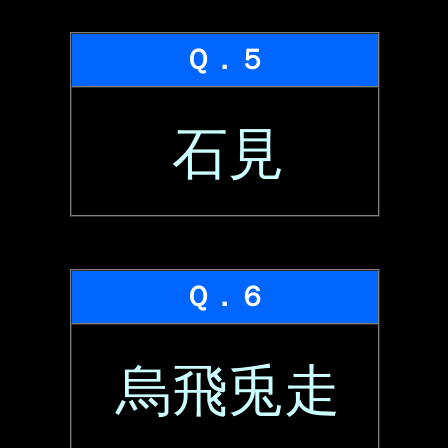
Ｑ．５
石見
Ｑ．６
烏飛兎走