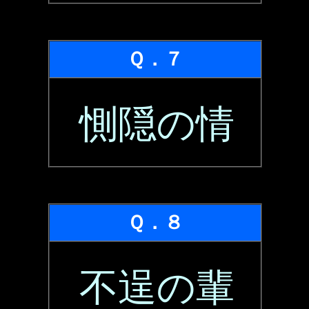
Ｑ．７
惻隠の情
Ｑ．８
不逞の輩