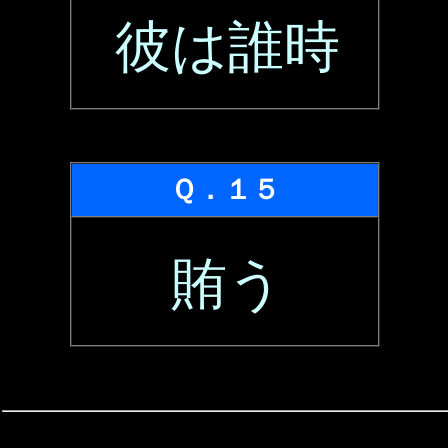
彼は誰時
Ｑ．１５
賄う