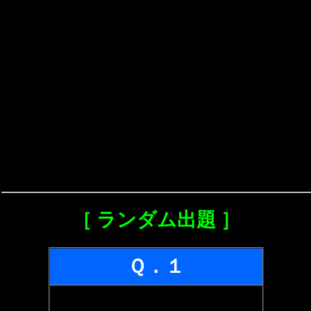
［ ランダム出題 ］
Ｑ．１