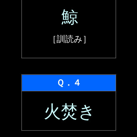
鯨
［訓読み］
Ｑ．４
火焚き