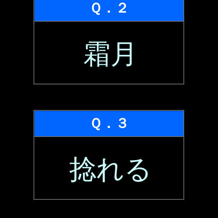
Ｑ．２
霜月
Ｑ．３
捻れる