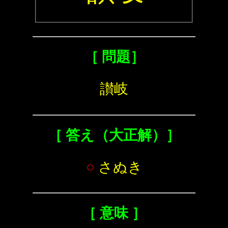
［ 問題］
讃岐
［ 答え（大正解）］
○
さぬき
［ 意味 ］