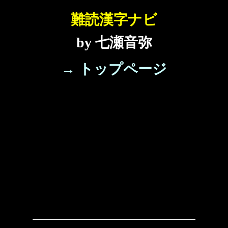
難読漢字ナビ
by 七瀬音弥
→ トップページ