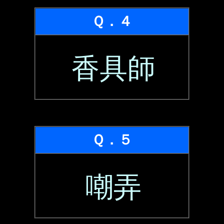
Ｑ．４
香具師
Ｑ．５
嘲弄