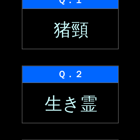
Ｑ．１
猪頸
Ｑ．２
生き霊