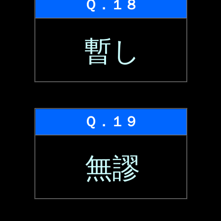
Ｑ．１８
暫し
Ｑ．１９
無謬