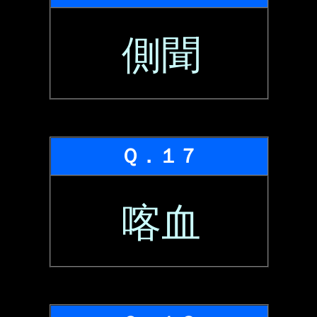
側聞
Ｑ．１７
喀血