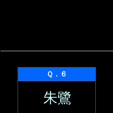
Ｑ．６
朱鷺