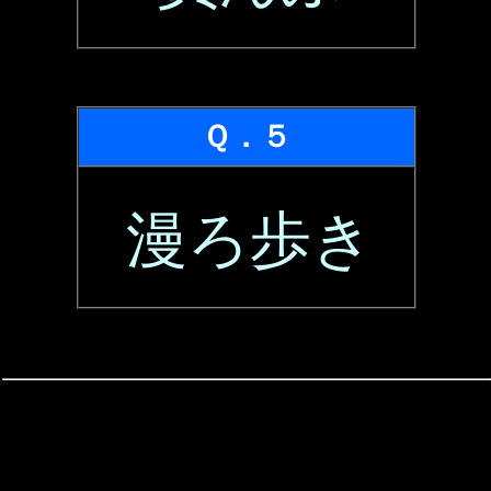
Ｑ．５
漫ろ歩き