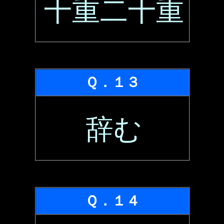
十重二十重
Ｑ．１３
辞む
Ｑ．１４