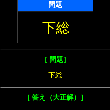
問題
下総
［ 問題］
下総
［ 答え（大正解）］