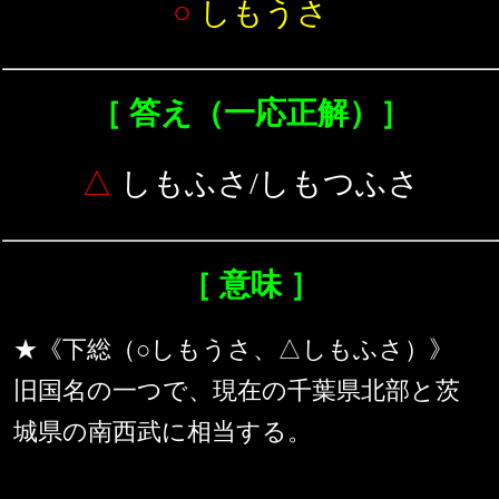
○
しもうさ
［ 答え（一応正解）］
△
しもふさ/しもつふさ
［ 意味 ］
★《下総（○しもうさ、△しもふさ）》
旧国名の一つで、現在の千葉県北部と茨
城県の南西武に相当する。