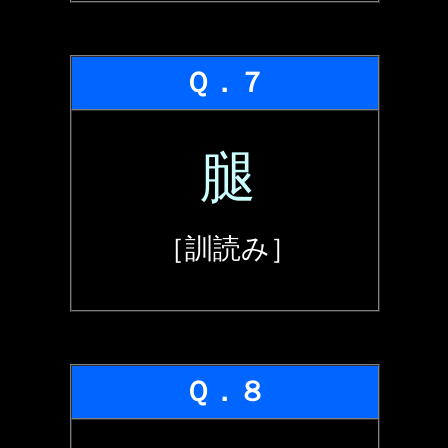
Ｑ．７
腿
［訓読み］
Ｑ．８