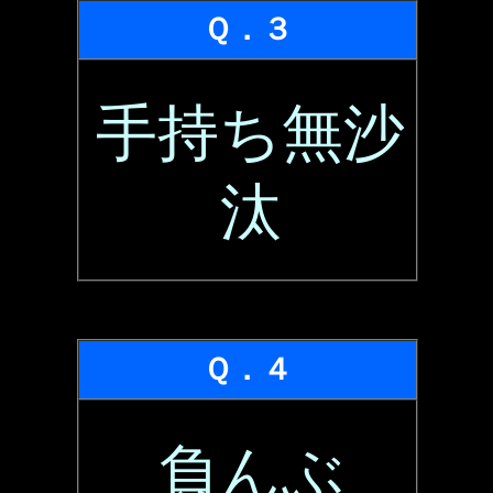
Ｑ．３
手持ち無沙
汰
Ｑ．４
負んぶ