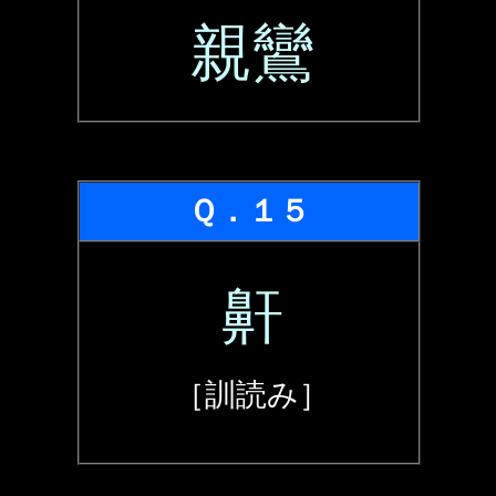
親鸞
Ｑ．１５
鼾
［訓読み］