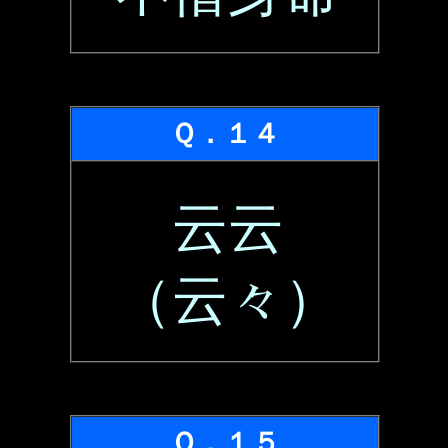
Ｑ．１４
云云
（云々）
Ｑ．１５