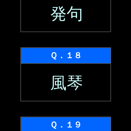
発句
Ｑ．１８
風琴
Ｑ．１９