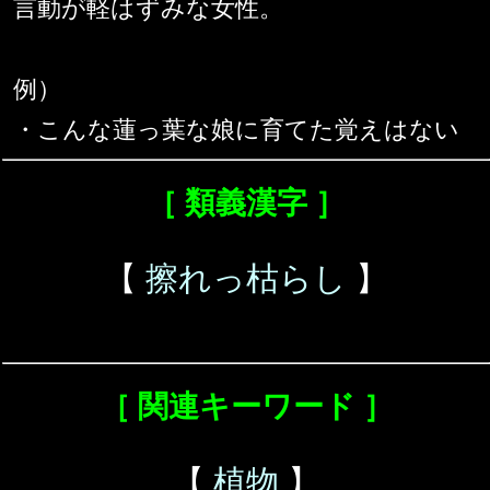
言動が軽はずみな女性。
例）
・こんな蓮っ葉な娘に育てた覚えはない
［ 類義漢字 ］
【
擦れっ枯らし
】
［ 関連キーワード ］
【
植物
】