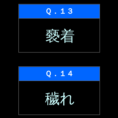
Ｑ．１３
褻着
Ｑ．１４
穢れ