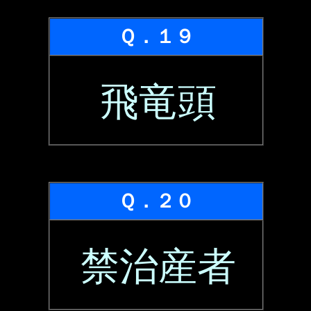
Ｑ．１９
飛竜頭
Ｑ．２０
禁治産者