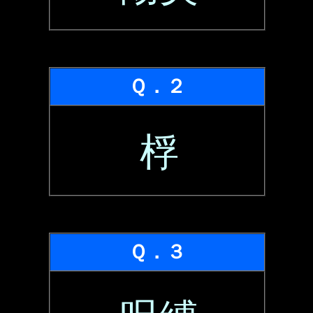
Ｑ．２
桴
Ｑ．３