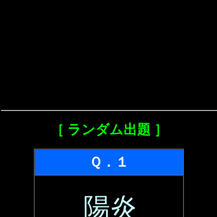
［ ランダム出題 ］
Ｑ．１
陽炎