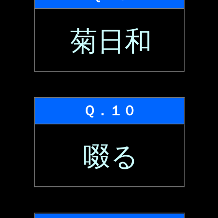
菊日和
Ｑ．１０
啜る