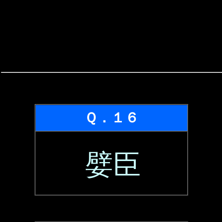
Ｑ．１６
嬖臣