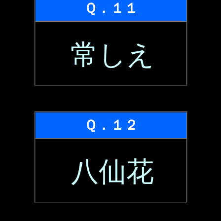
Ｑ．１１
常しえ
Ｑ．１２
八仙花