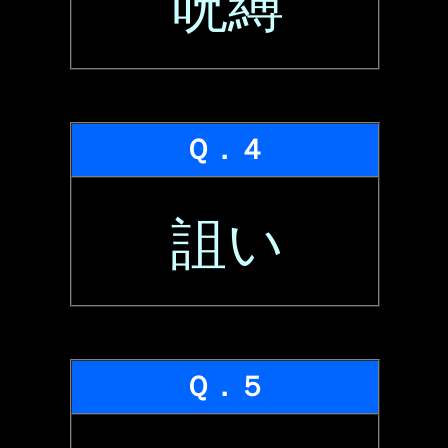
呪縛
Ｑ．４
詛い
Ｑ．５