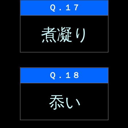
Ｑ．１７
煮凝り
Ｑ．１８
忝い