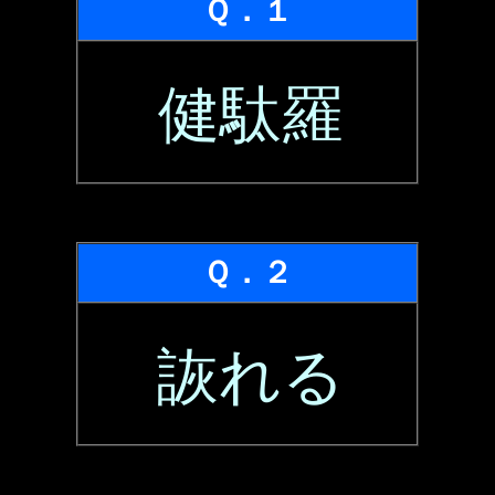
Ｑ．１
健駄羅
Ｑ．２
詼れる