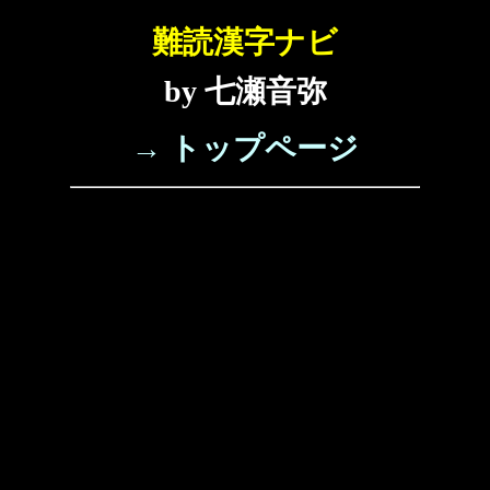
難読漢字ナビ
by 七瀬音弥
→ トップページ