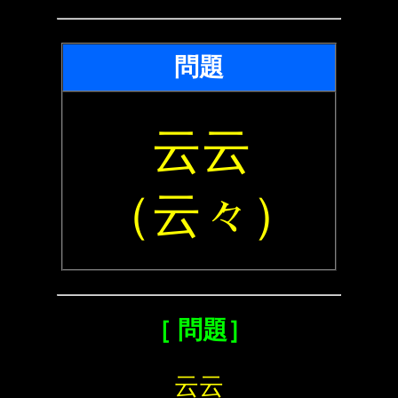
問題
云云
（云々）
［ 問題］
云云