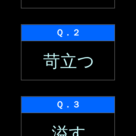
Ｑ．２
苛立つ
Ｑ．３
溢す