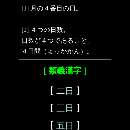
[1] 月の４番目の日。
[2] ４つの日数。
日数が４つであること。
４日間（よっかかん）。
［ 類義漢字 ］
【
二日
】
【
三日
】
【
五日
】