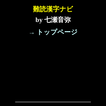
難読漢字ナビ
by 七瀬音弥
→ トップページ