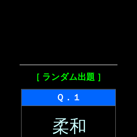
［ ランダム出題 ］
Ｑ．１
柔和