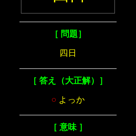
［ 問題］
四日
［ 答え（大正解）］
○
よっか
［ 意味 ］