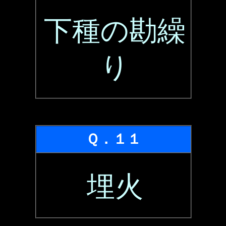
下種の勘繰
り
Ｑ．１１
埋火