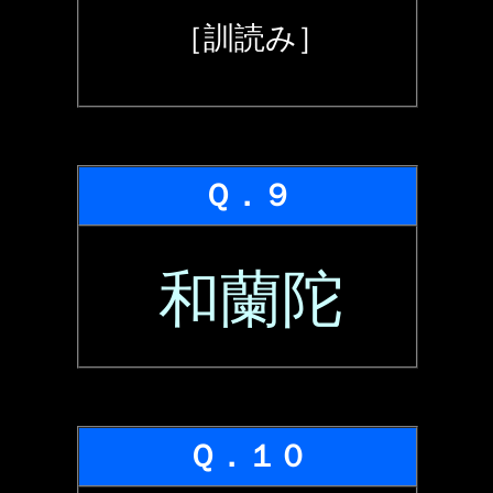
［訓読み］
Ｑ．９
和蘭陀
Ｑ．１０