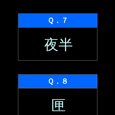
Ｑ．７
夜半
Ｑ．８
匣