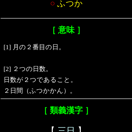
○
ふつか
［ 意味 ］
[1] 月の２番目の日。
[2] ２つの日数。
日数が２つであること。
２日間（ふつかかん）。
［ 類義漢字 ］
【
三日
】