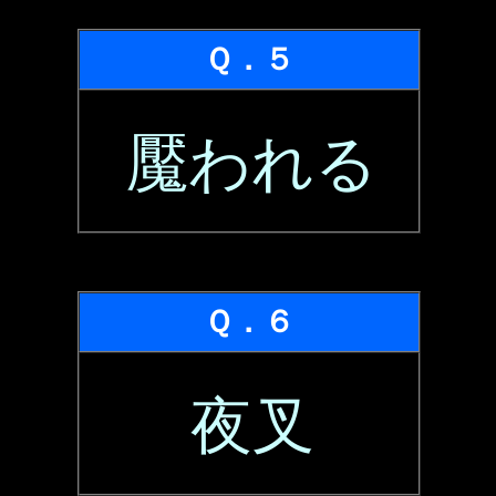
Ｑ．５
魘われる
Ｑ．６
夜叉