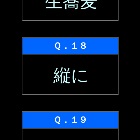
生蕎麦
Ｑ．１８
縦に
Ｑ．１９