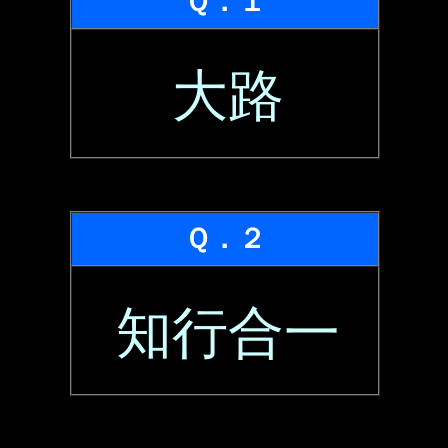
Ｑ．１
大路
Ｑ．２
知行合一