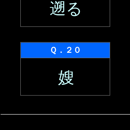
遡る
Ｑ．２０
嫂