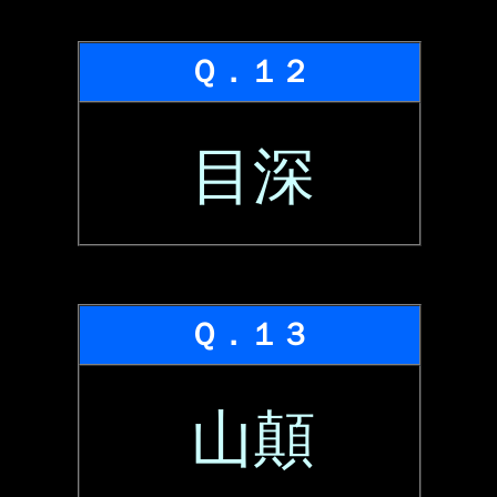
Ｑ．１２
目深
Ｑ．１３
山顛