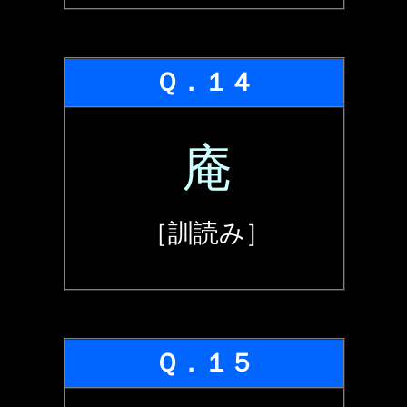
Ｑ．１４
庵
［訓読み］
Ｑ．１５