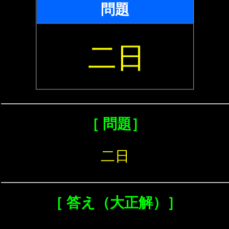
問題
二日
［ 問題］
二日
［ 答え（大正解）］