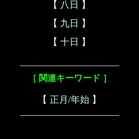
【
八日
】
【
九日
】
【
十日
】
［ 関連キーワード ］
【
正月/年始
】