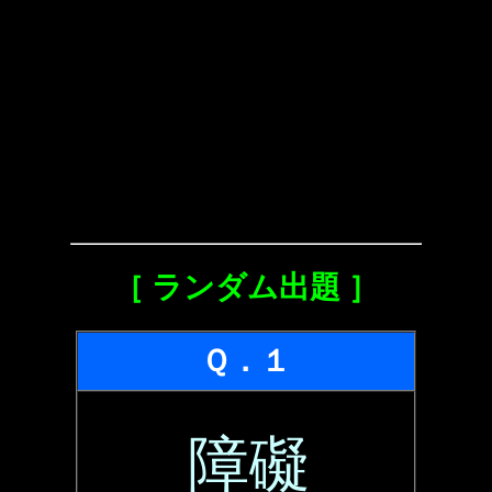
［ ランダム出題 ］
Ｑ．１
障礙