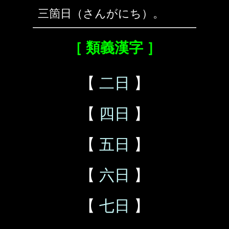
三箇日（さんがにち）。
［ 類義漢字 ］
【
二日
】
【
四日
】
【
五日
】
【
六日
】
【
七日
】