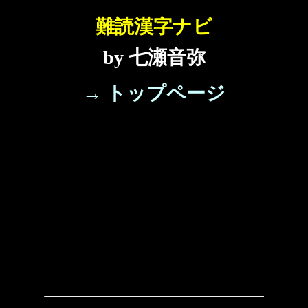
難読漢字ナビ
by 七瀬音弥
→ トップページ