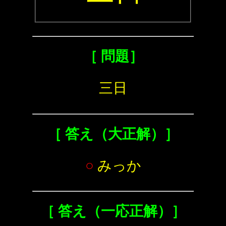
［ 問題］
三日
［ 答え（大正解）］
○
みっか
［ 答え（一応正解）］