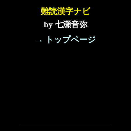
難読漢字ナビ
by 七瀬音弥
→ トップページ