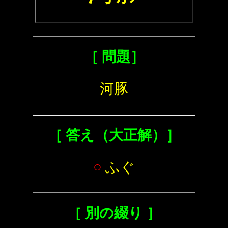
［ 問題］
河豚
［ 答え（大正解）］
○
ふぐ
［ 別の綴り ］