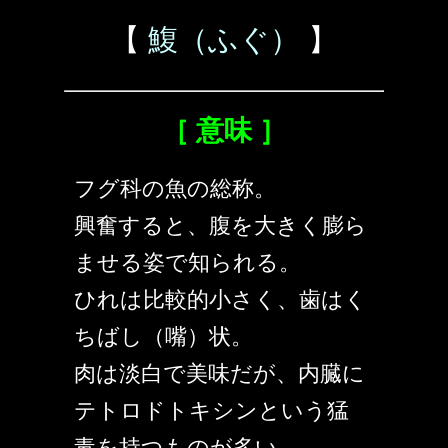
【
鰒（ふぐ）
】
［ 意味 ］
フグ科の魚の総称。
興奮すると、腹を大きく膨ら
ませる姿で知られる。
ひれは比較的小さく、歯はく
ちばし（嘴）状。
肉は淡白で美味だが、内臓に
テトロドトキシンという猛
毒を持つものが多い。