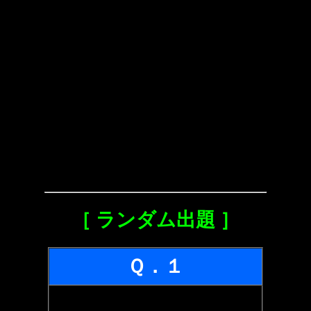
［ ランダム出題 ］
Ｑ．１