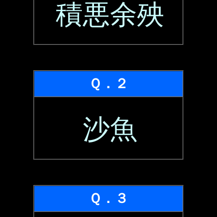
積悪余殃
Ｑ．２
沙魚
Ｑ．３