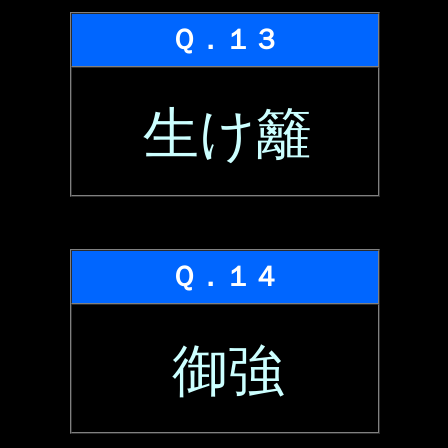
Ｑ．１３
生け籬
Ｑ．１４
御強