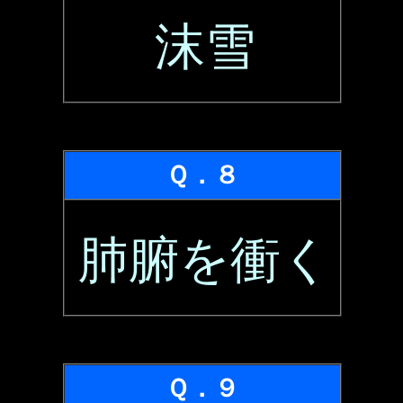
沫雪
Ｑ．８
肺腑を衝く
Ｑ．９