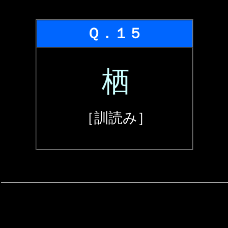
Ｑ．１５
栖
［訓読み］