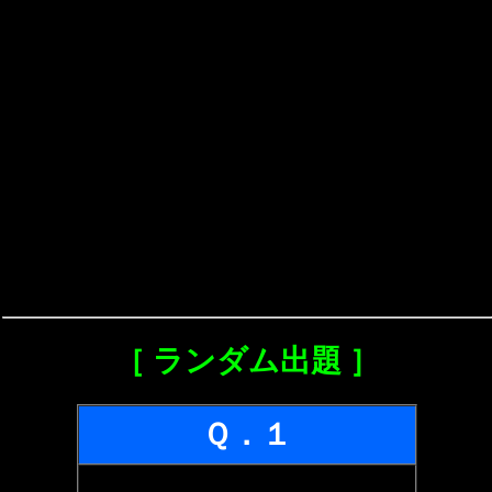
［ ランダム出題 ］
Ｑ．１