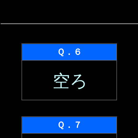
Ｑ．６
空ろ
Ｑ．７