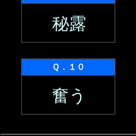
秘露
Ｑ．１０
奮う