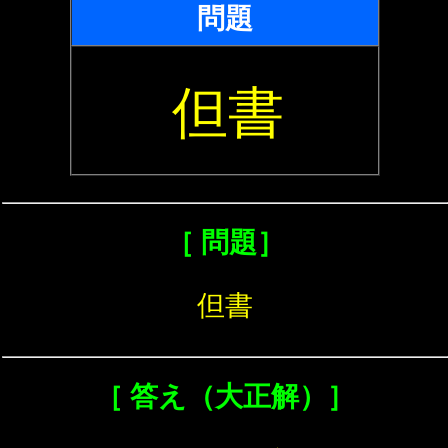
問題
但書
［ 問題］
但書
［ 答え（大正解）］