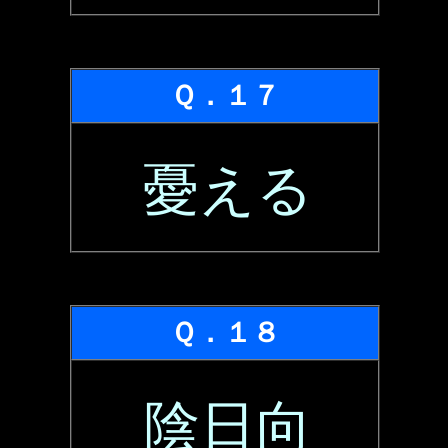
Ｑ．１７
憂える
Ｑ．１８
陰日向