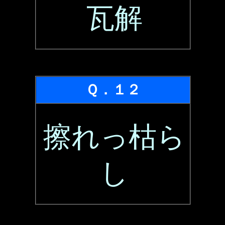
瓦解
Ｑ．１２
擦れっ枯ら
し