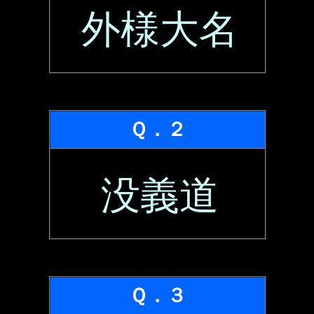
外様大名
Ｑ．２
没義道
Ｑ．３