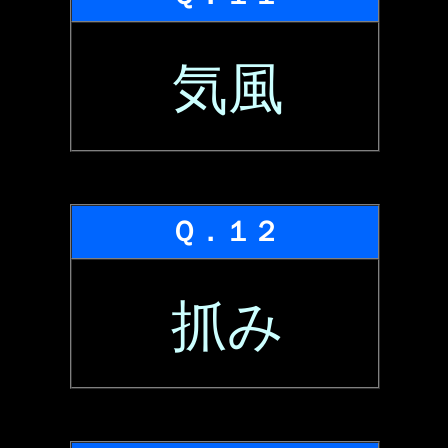
気風
Ｑ．１２
抓み