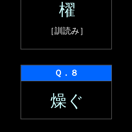
櫂
［訓読み］
Ｑ．８
燥ぐ