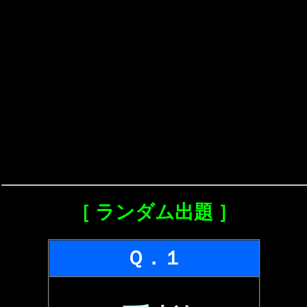
［ ランダム出題 ］
Ｑ．１