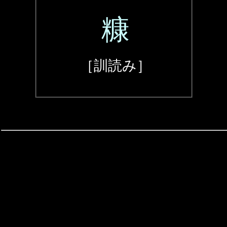
糠
［訓読み］