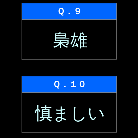
Ｑ．９
梟雄
Ｑ．１０
慎ましい