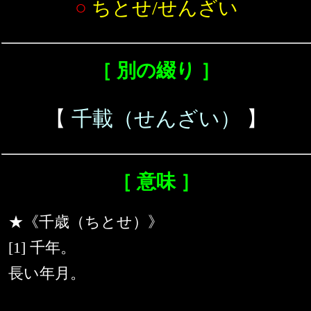
○
ちとせ/せんざい
［ 別の綴り ］
【
千載（せんざい）
】
［ 意味 ］
★《千歳（ちとせ）》
[1] 千年。
長い年月。