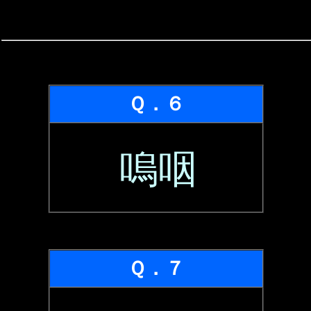
Ｑ．６
嗚咽
Ｑ．７