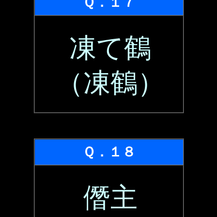
Ｑ．１７
凍て鶴
（凍鶴）
Ｑ．１８
僭主