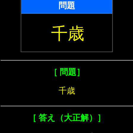
問題
千歳
［ 問題］
千歳
［ 答え（大正解）］