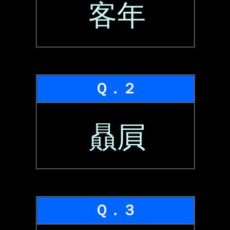
客年
Ｑ．２
贔屓
Ｑ．３