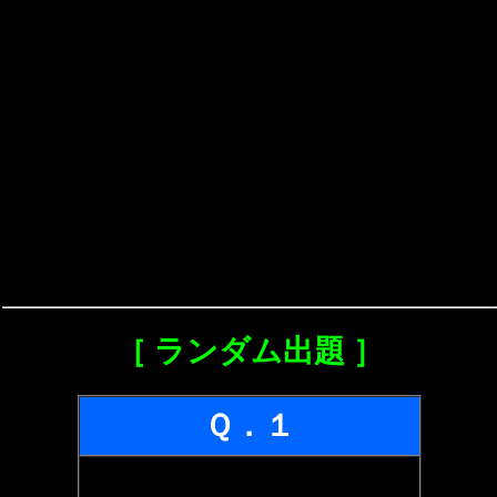
［ ランダム出題 ］
Ｑ．１