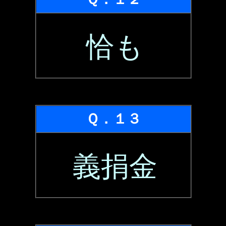
恰も
Ｑ．１３
義捐金