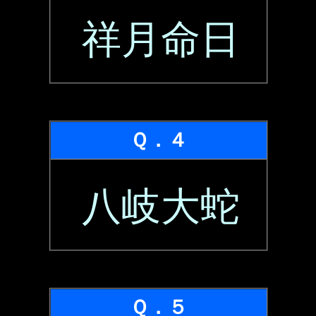
祥月命日
Ｑ．４
八岐大蛇
Ｑ．５