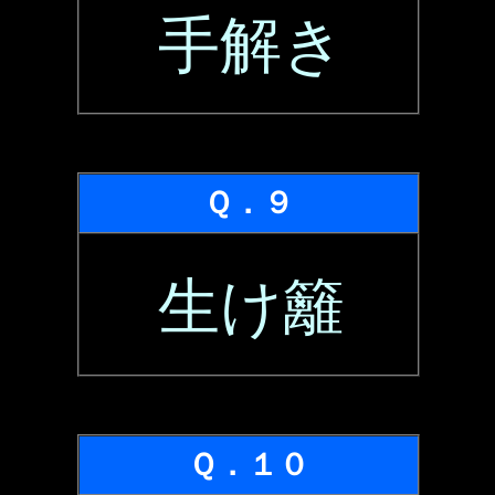
手解き
Ｑ．９
生け籬
Ｑ．１０