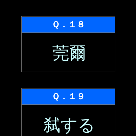
Ｑ．１８
莞爾
Ｑ．１９
弑する