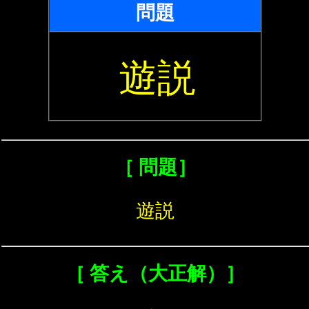
問題
遊説
［ 問題］
遊説
［ 答え（大正解）］