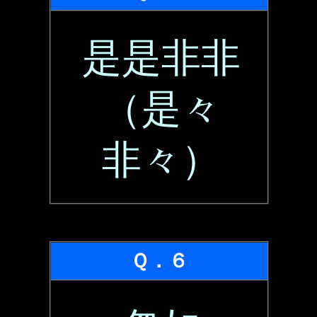
是是非非
（是々
非々）
Ｑ．６