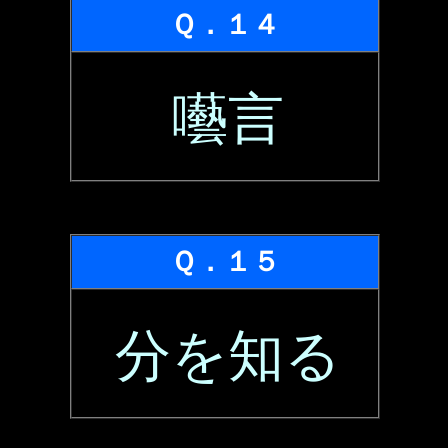
Ｑ．１４
囈言
Ｑ．１５
分を知る