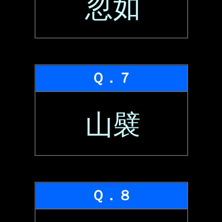
忽如
Ｑ．７
山襞
Ｑ．８