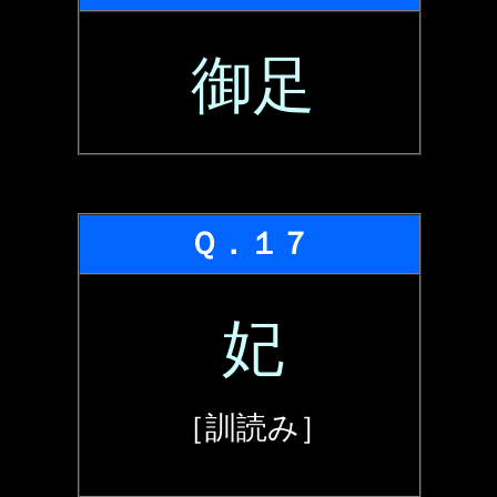
御足
Ｑ．１７
妃
［訓読み］