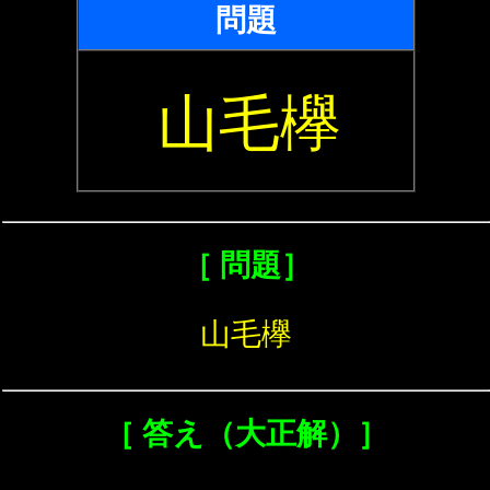
問題
山毛欅
［ 問題］
山毛欅
［ 答え（大正解）］