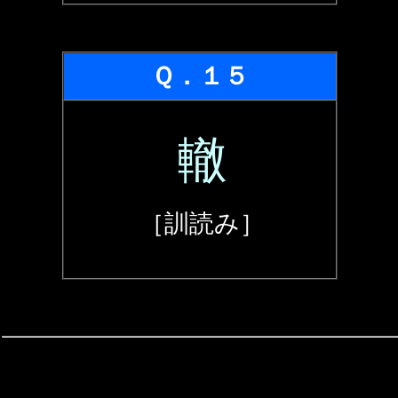
Ｑ．１５
轍
［訓読み］