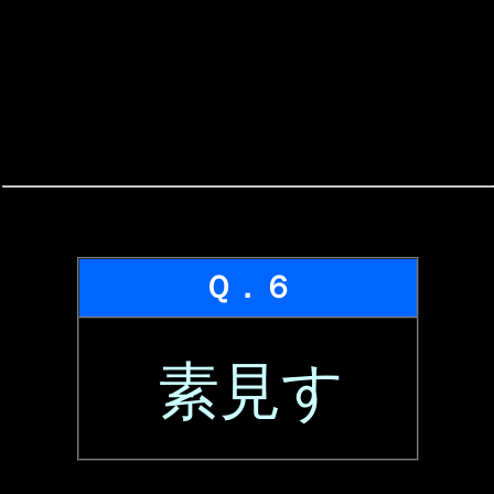
Ｑ．６
素見す