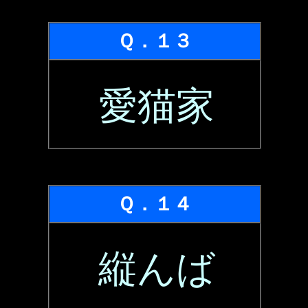
Ｑ．１３
愛猫家
Ｑ．１４
縦んば