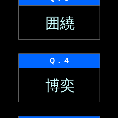
囲繞
Ｑ．４
博奕