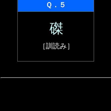
Ｑ．５
磔
［訓読み］