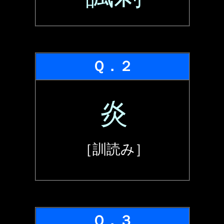
Ｑ．２
炎
［訓読み］
Ｑ．３