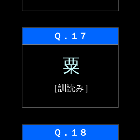
Ｑ．１７
粟
［訓読み］
Ｑ．１８