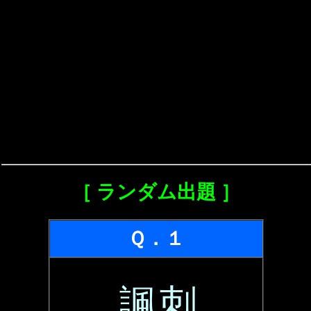
［ ランダム出題 ］
Ｑ．１
諷刺