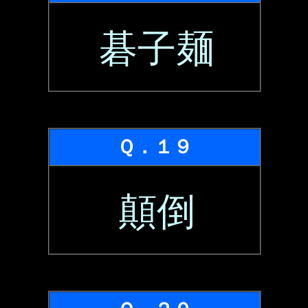
碁子麺
Ｑ．１９
顛倒