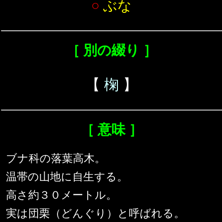
○
ぶな
［ 別の綴り ］
【
椈
】
［ 意味 ］
ブナ科の落葉高木。
温帯の山地に自生する。
高さ約３０メートル。
実は団栗（どんぐり）と呼ばれる。