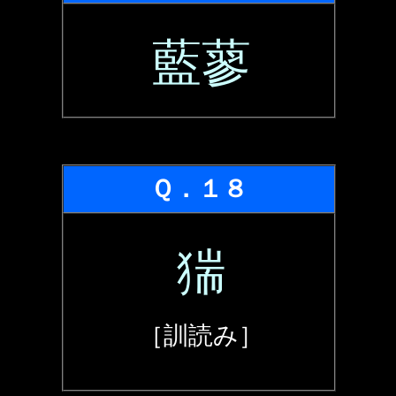
藍蓼
Ｑ．１８
猯
［訓読み］