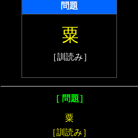
問題
粟
［訓読み］
［ 問題］
粟
［訓読み］