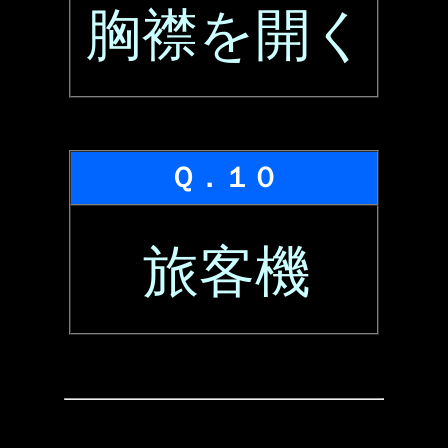
胸襟を開く
Ｑ．１０
旅客機