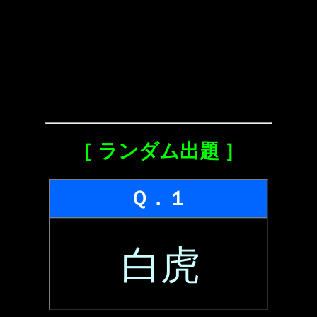
［ ランダム出題 ］
Ｑ．１
白虎