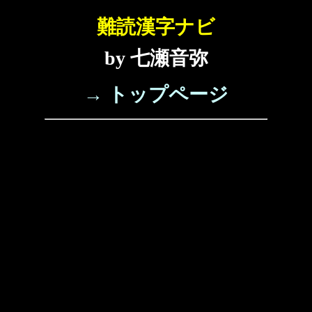
難読漢字ナビ
by 七瀬音弥
→ トップページ