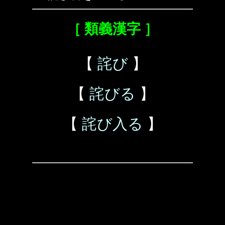
［ 類義漢字 ］
【
詫び
】
【
詫びる
】
【
詫び入る
】