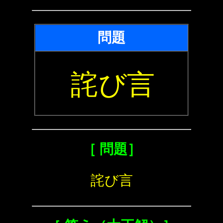
問題
詫び言
［ 問題］
詫び言