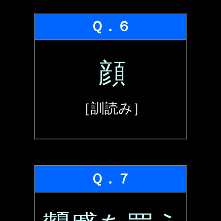
Ｑ．６
顔
［訓読み］
Ｑ．７