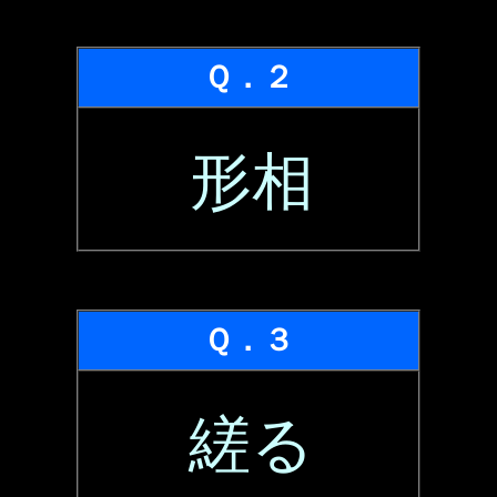
Ｑ．２
形相
Ｑ．３
縒る