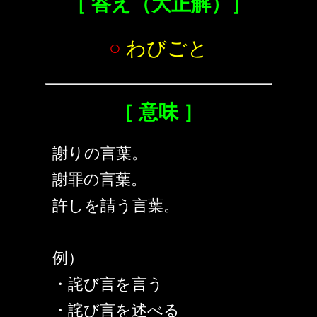
［ 答え（大正解）］
○
わびごと
［ 意味 ］
謝りの言葉。
謝罪の言葉。
許しを請う言葉。
例）
・詫び言を言う
・詫び言を述べる