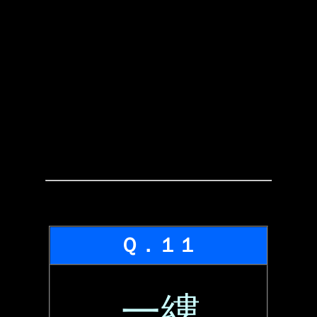
Ｑ．１１
一縷