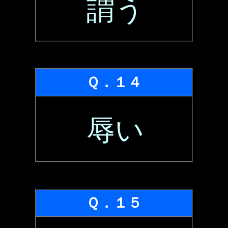
謂う
Ｑ．１４
辱い
Ｑ．１５