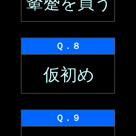
顰蹙を買う
Ｑ．８
仮初め
Ｑ．９