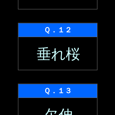
Ｑ．１２
垂れ桜
Ｑ．１３