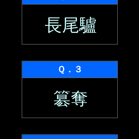
長尾驢
Ｑ．３
簒奪