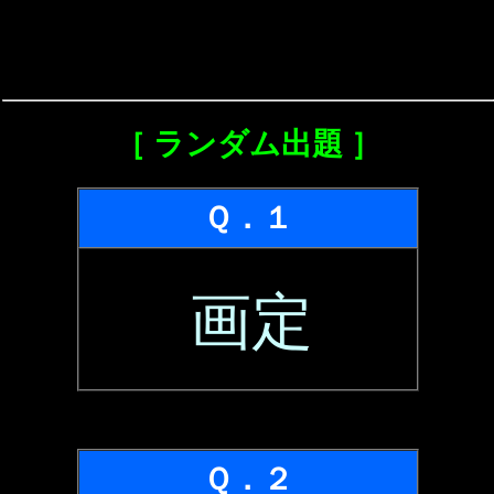
［ ランダム出題 ］
Ｑ．１
画定
Ｑ．２