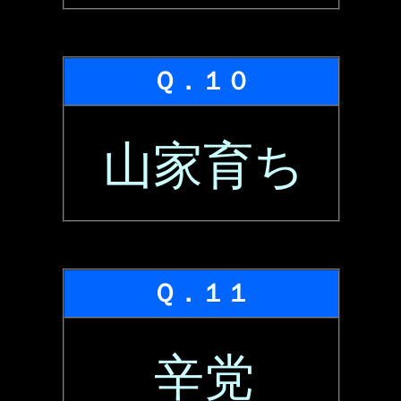
Ｑ．１０
山家育ち
Ｑ．１１
辛党