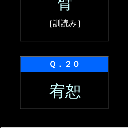
臂
［訓読み］
Ｑ．２０
宥恕