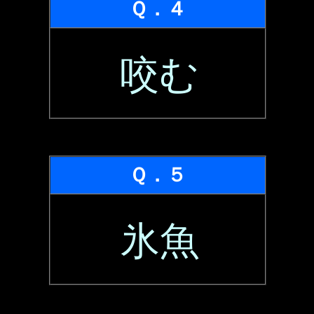
Ｑ．４
咬む
Ｑ．５
氷魚