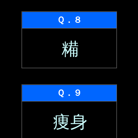
Ｑ．８
糒
Ｑ．９
痩身