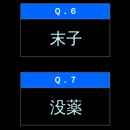
Ｑ．６
末子
Ｑ．７
没薬