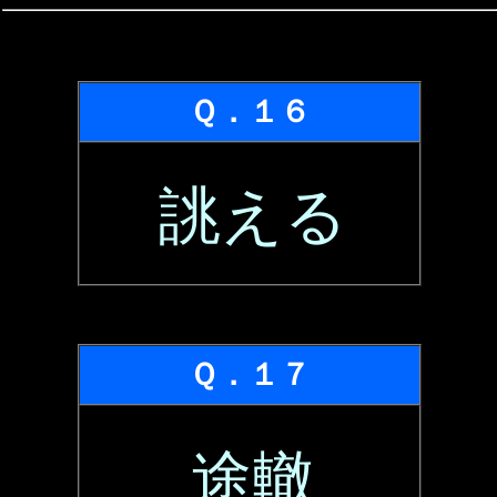
Ｑ．１６
誂える
Ｑ．１７
途轍