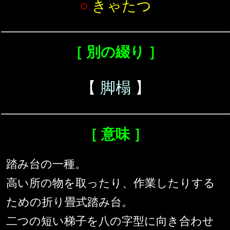
○
きゃたつ
［ 別の綴り ］
【
脚榻
】
［ 意味 ］
踏み台の一種。
高い所の物を取ったり、作業したりする
ための折り畳式踏み台。
二つの短い梯子を八の字型に向き合わせ