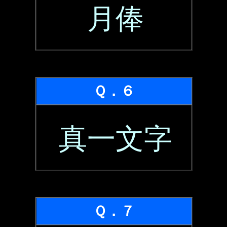
月俸
Ｑ．６
真一文字
Ｑ．７