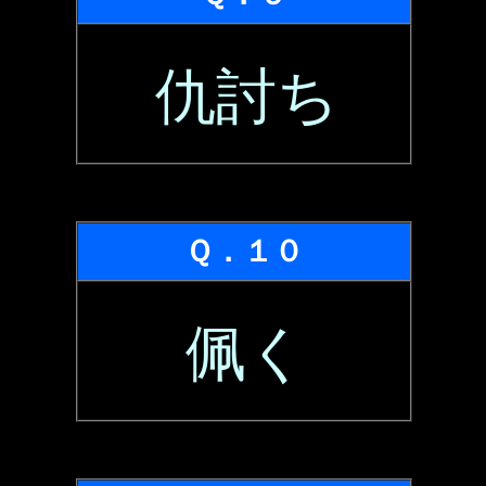
仇討ち
Ｑ．１０
佩く