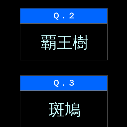
Ｑ．２
覇王樹
Ｑ．３
斑鳩