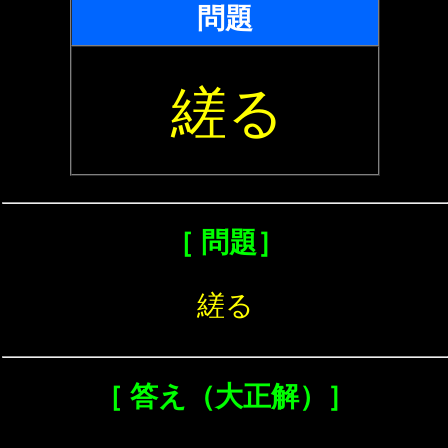
問題
縒る
［ 問題］
縒る
［ 答え（大正解）］