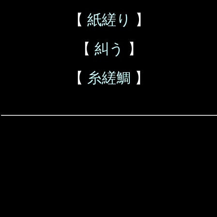
【
紙縒り
】
【
糾う
】
【
糸縒鯛
】