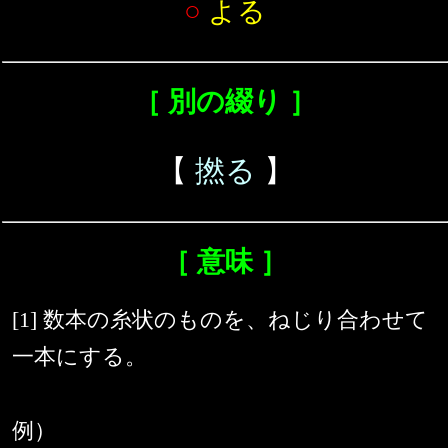
○
よる
［ 別の綴り ］
【
撚る
】
［ 意味 ］
[1] 数本の糸状のものを、ねじり合わせて
一本にする。
例）