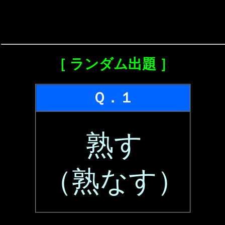
［ ランダム出題 ］
Ｑ．１
熟す
（熟なす）