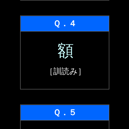
Ｑ．４
額
［訓読み］
Ｑ．５