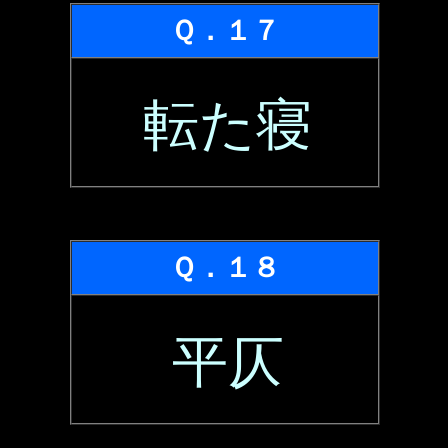
Ｑ．１７
転た寝
Ｑ．１８
平仄