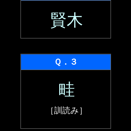
賢木
Ｑ．３
畦
［訓読み］