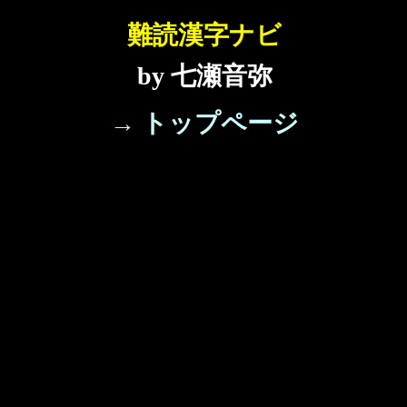
難読漢字ナビ
by 七瀬音弥
→ トップページ