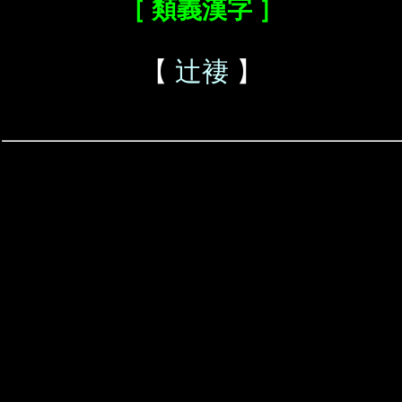
［ 類義漢字 ］
【
辻褄
】