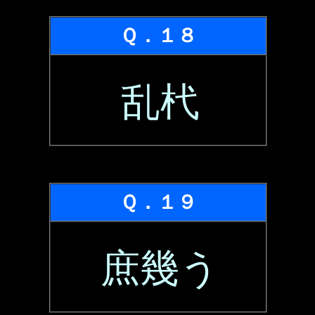
Ｑ．１８
乱杙
Ｑ．１９
庶幾う