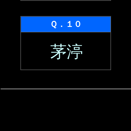
Ｑ．１０
茅渟