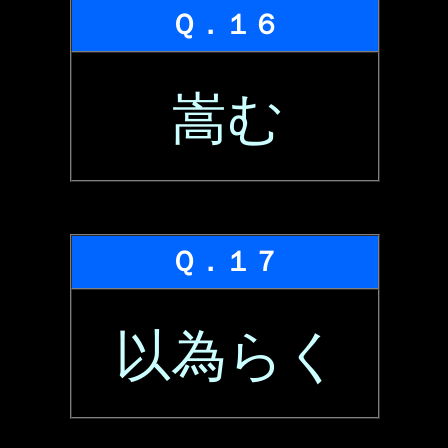
Ｑ．１６
嵩む
Ｑ．１７
以為らく