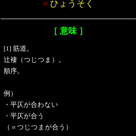
○
ひょうそく
［ 意味 ］
[1] 筋道。
辻褄（つじつま）。
順序。
例）
・平仄が合わない
・平仄が合う
（＝つじつまが合う）