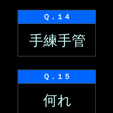
Ｑ．１４
手練手管
Ｑ．１５
何れ