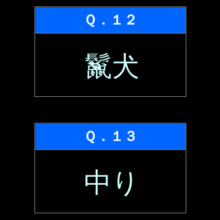
Ｑ．１２
鬣犬
Ｑ．１３
中り