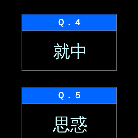
Ｑ．４
就中
Ｑ．５
思惑