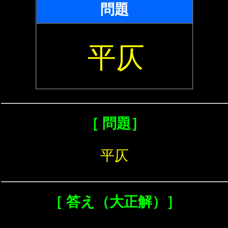
問題
平仄
［ 問題］
平仄
［ 答え（大正解）］