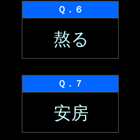
Ｑ．６
熬る
Ｑ．７
安房