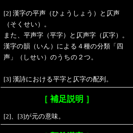
[2] 漢字の平声（ひょうしょう）と仄声
（そくせい）。
また、平声字（平字）と仄声字（仄字）。
漢字の韻（いん）による４種の分類「四
声」（しせい）のうちの２つ。
[3] 漢詩における平字と仄字の配列。
［ 補足説明 ］
[2]、[3]が元の意味。