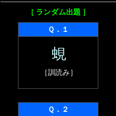
［ ランダム出題 ］
Ｑ．１
蜆
［訓読み］
Ｑ．２