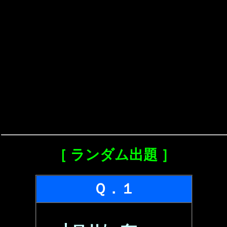
［ ランダム出題 ］
Ｑ．１