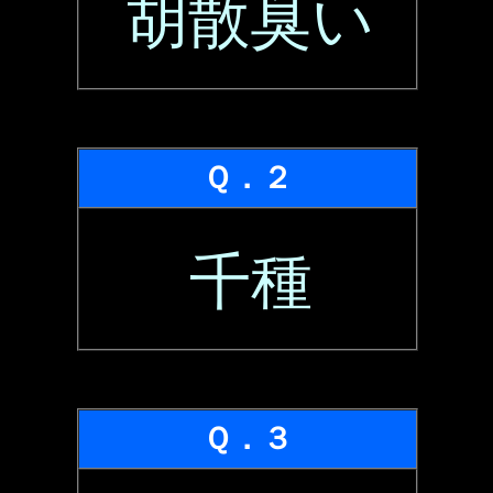
胡散臭い
Ｑ．２
千種
Ｑ．３