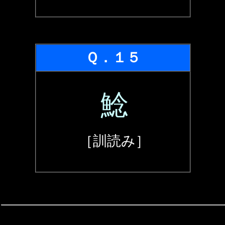
Ｑ．１５
鯰
［訓読み］