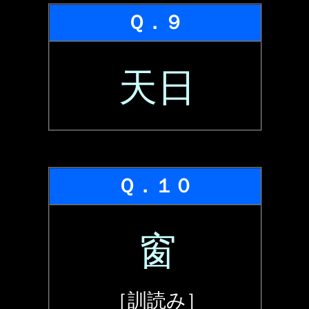
Ｑ．９
天日
Ｑ．１０
窗
［訓読み］