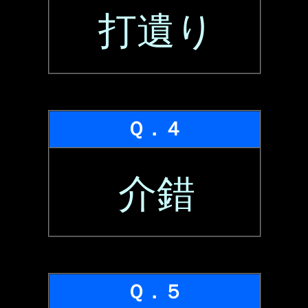
打遺り
Ｑ．４
介錯
Ｑ．５