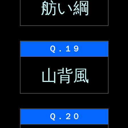
舫い綱
Ｑ．１９
山背風
Ｑ．２０