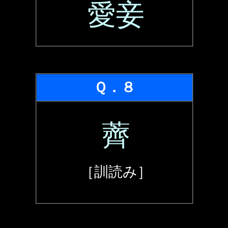
愛妾
Ｑ．８
薺
［訓読み］