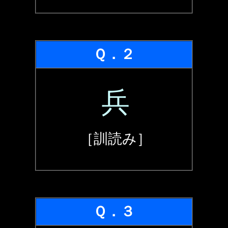
Ｑ．２
兵
［訓読み］
Ｑ．３