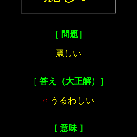
［ 問題］
麗しい
［ 答え（大正解）］
○
うるわしい
［ 意味 ］