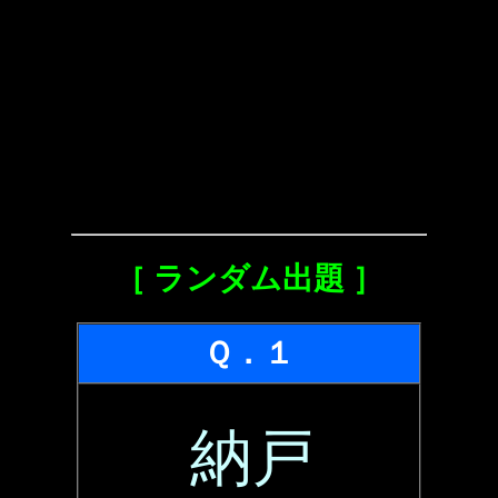
［ ランダム出題 ］
Ｑ．１
納戸