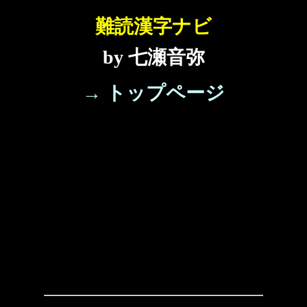
難読漢字ナビ
by 七瀬音弥
→ トップページ