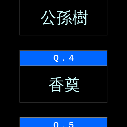
公孫樹
Ｑ．４
香奠
Ｑ．５