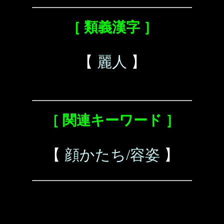
［ 類義漢字 ］
【
麗人
】
［ 関連キーワード ］
【
顔かたち/容姿
】