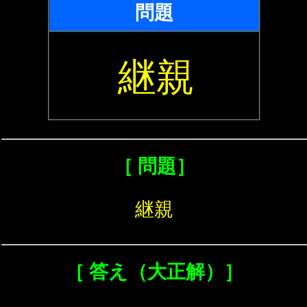
問題
継親
［ 問題］
継親
［ 答え（大正解）］