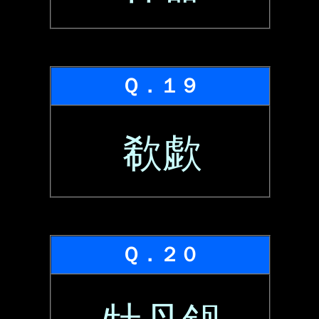
Ｑ．１９
欷歔
Ｑ．２０