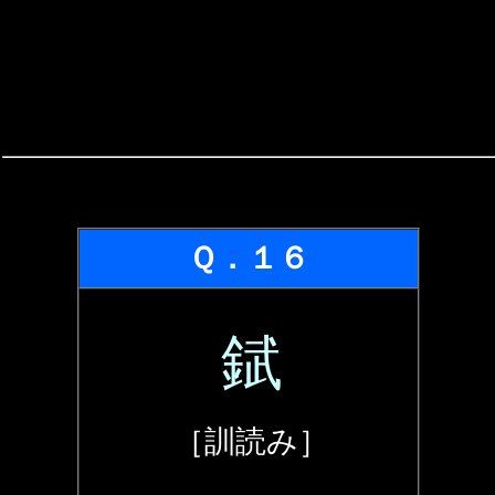
Ｑ．１６
錻
［訓読み］