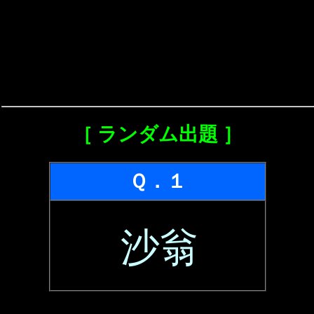
［ ランダム出題 ］
Ｑ．１
沙翁