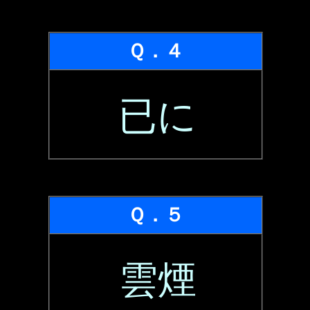
Ｑ．４
已に
Ｑ．５
雲煙