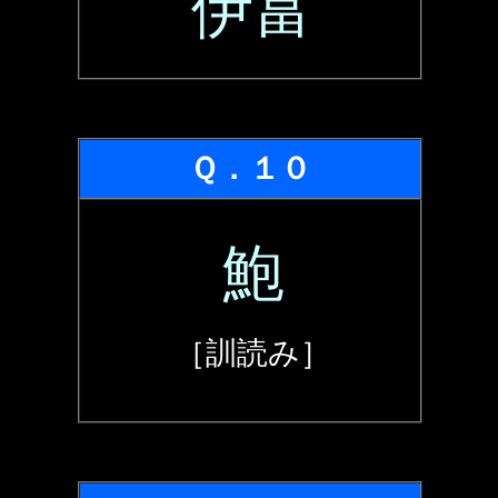
伊富
Ｑ．１０
鮑
［訓読み］