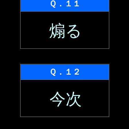
Ｑ．１１
煽る
Ｑ．１２
今次