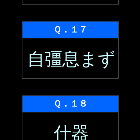
Ｑ．１７
自彊息まず
Ｑ．１８
什器