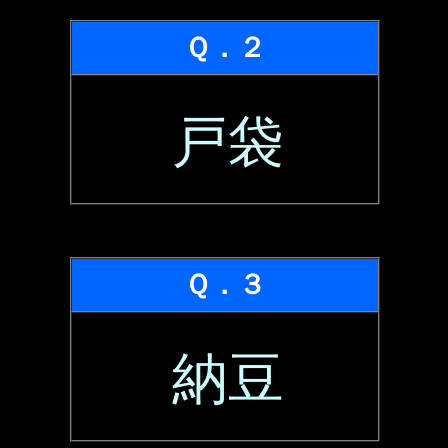
Ｑ．２
戸袋
Ｑ．３
納豆