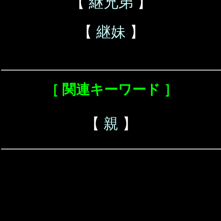
【
継兄弟
】
【
継妹
】
［ 関連キーワード ］
【
親
】