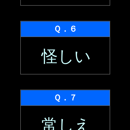
Ｑ．６
怪しい
Ｑ．７
常しえ