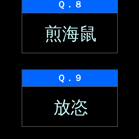
Ｑ．８
煎海鼠
Ｑ．９
放恣