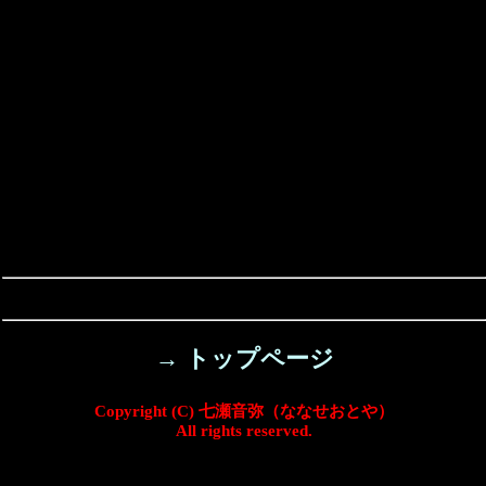
→ トップページ
Copyright (C) 七瀬音弥（ななせおとや）
All rights reserved.