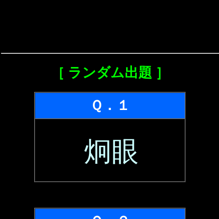
［ ランダム出題 ］
Ｑ．１
炯眼