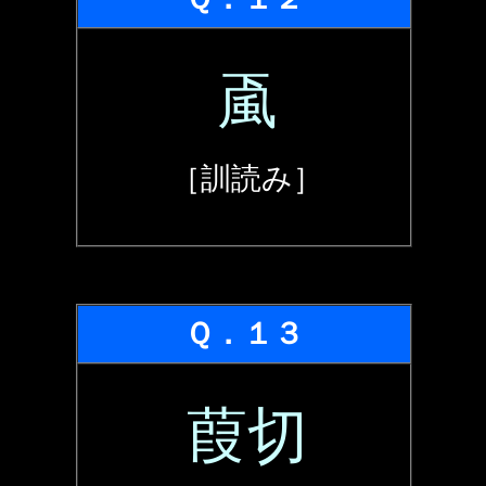
颪
［訓読み］
Ｑ．１３
葭切