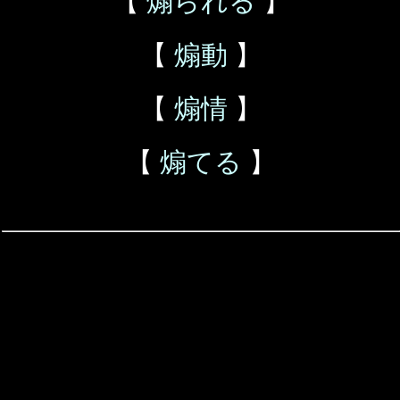
【
煽られる
】
【
煽動
】
【
煽情
】
【
煽てる
】