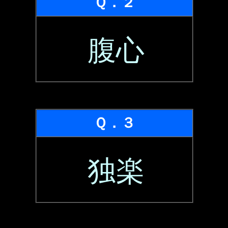
Ｑ．２
腹心
Ｑ．３
独楽