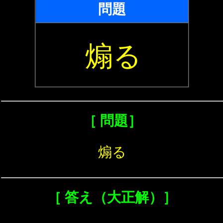
問題
煽る
［ 問題］
煽る
［ 答え（大正解）］