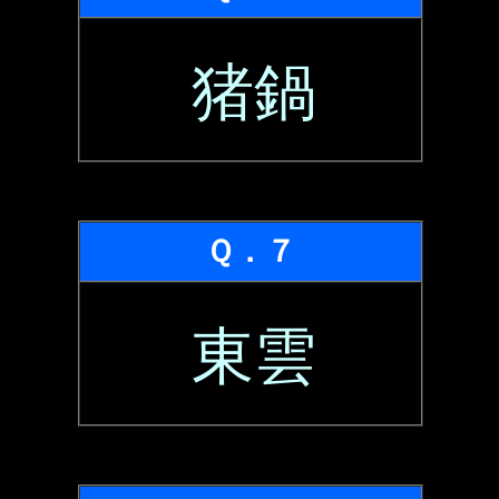
猪鍋
Ｑ．７
東雲