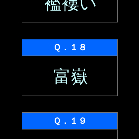
襤褸い
Ｑ．１８
富嶽
Ｑ．１９