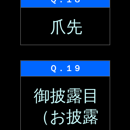
爪先
Ｑ．１９
御披露目
（お披露