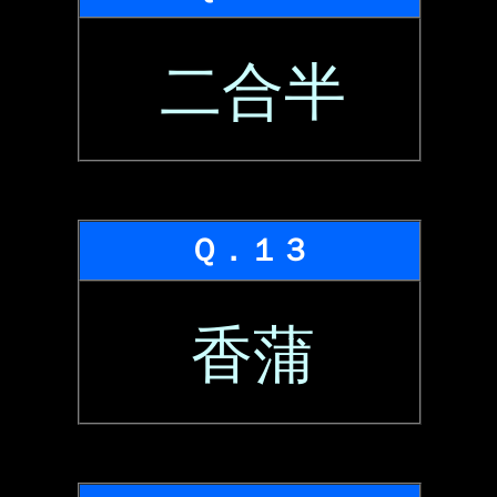
二合半
Ｑ．１３
香蒲