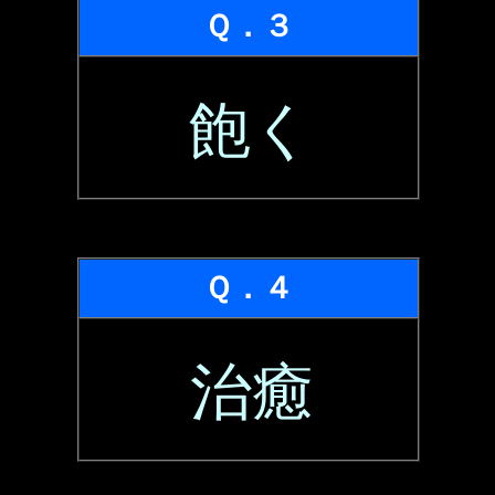
Ｑ．３
飽く
Ｑ．４
治癒