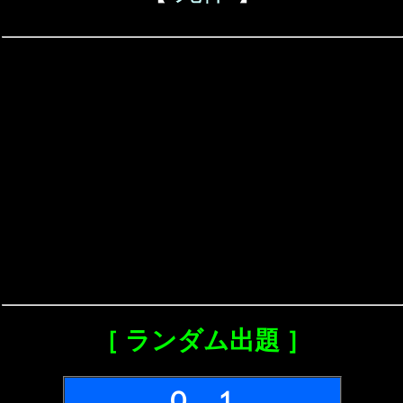
［ ランダム出題 ］
Ｑ．１