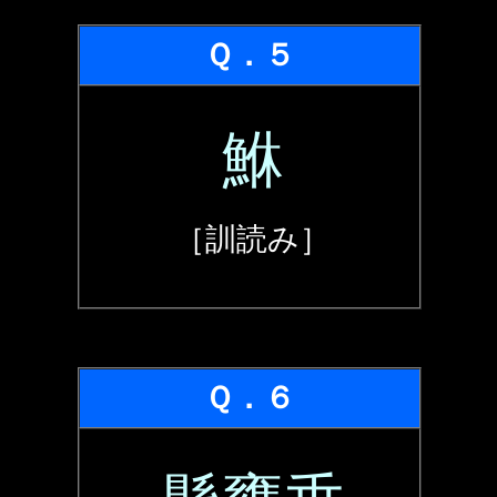
Ｑ．５
鮴
［訓読み］
Ｑ．６