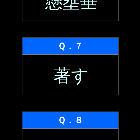
懸壅垂
Ｑ．７
著す
Ｑ．８