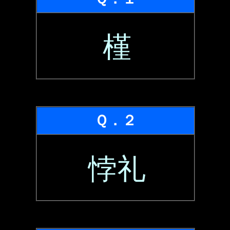
槿
Ｑ．２
悖礼