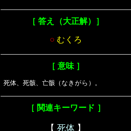
［ 答え（大正解）］
○
むくろ
［ 意味 ］
死体、死骸、亡骸（なきがら）。
［ 関連キーワード ］
【
死体
】