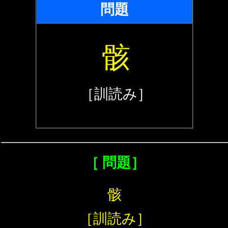
問題
骸
［訓読み］
［ 問題］
骸
［訓読み］