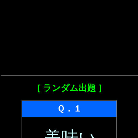
［ ランダム出題 ］
Ｑ．１
美味い