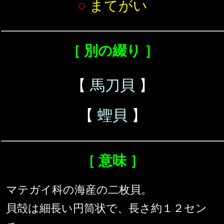
○
まてがい
［ 別の綴り ］
【
馬刀貝
】
【
蟶貝
】
［ 意味 ］
マテガイ科の海産の二枚貝。
貝殻は細長い円筒状で、長さ約１２セン