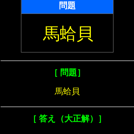
問題
馬蛤貝
［ 問題］
馬蛤貝
［ 答え（大正解）］