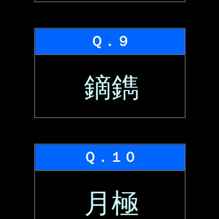
Ｑ．９
鏑鐫
Ｑ．１０
月極