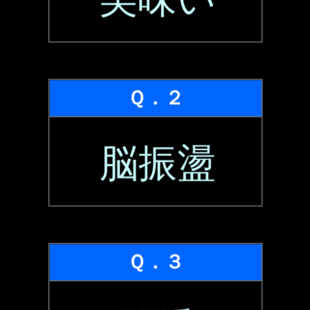
Ｑ．２
脳振盪
Ｑ．３