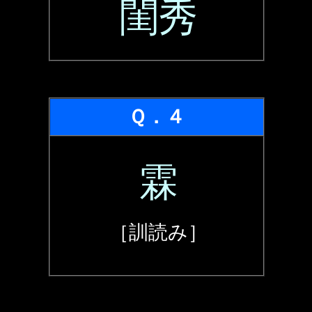
閨秀
Ｑ．４
霖
［訓読み］