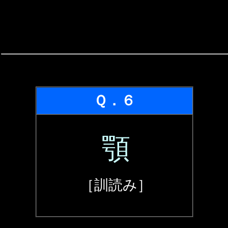
Ｑ．６
顎
［訓読み］