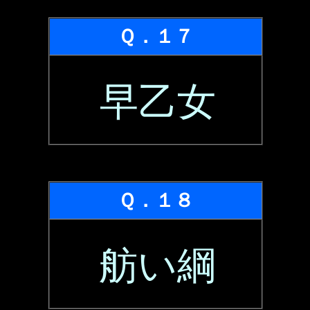
Ｑ．１７
早乙女
Ｑ．１８
舫い綱