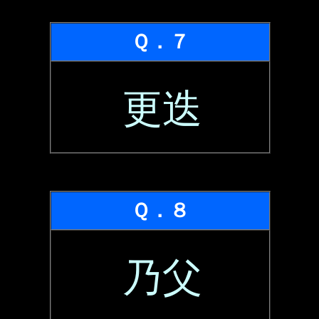
Ｑ．７
更迭
Ｑ．８
乃父