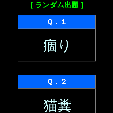
［ ランダム出題 ］
Ｑ．１
痼り
Ｑ．２
猫糞