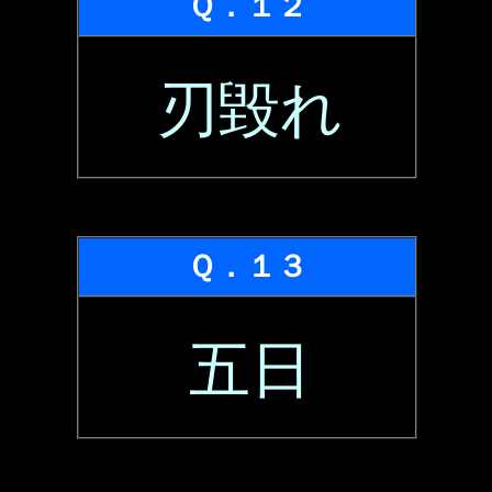
Ｑ．１２
刃毀れ
Ｑ．１３
五日