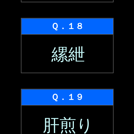
Ｑ．１８
縲紲
Ｑ．１９
肝煎り