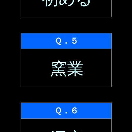
Ｑ．５
窯業
Ｑ．６