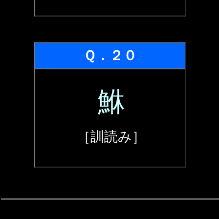
Ｑ．２０
鮴
［訓読み］