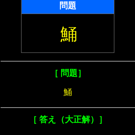
問題
鯒
［ 問題］
鯒
［ 答え（大正解）］