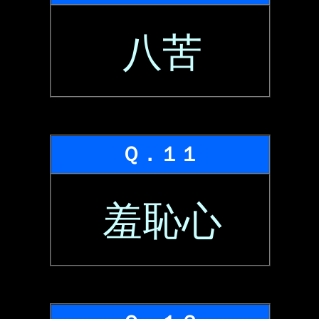
八苦
Ｑ．１１
羞恥心