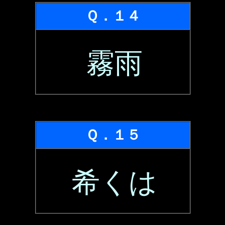
Ｑ．１４
霧雨
Ｑ．１５
希くは