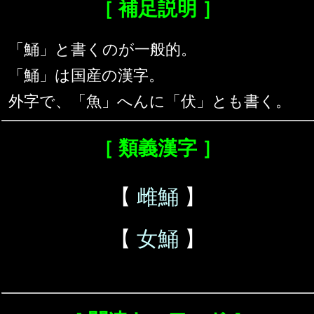
［ 補足説明 ］
「鯒」と書くのが一般的。
「鯒」は国産の漢字。
外字で、「魚」へんに「伏」とも書く。
［ 類義漢字 ］
【
雌鯒
】
【
女鯒
】