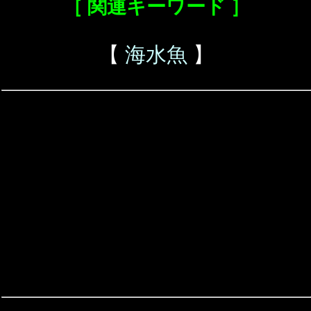
［ 関連キーワード ］
【
海水魚
】