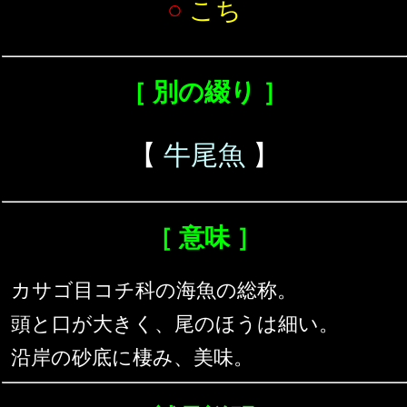
○
こち
［ 別の綴り ］
【
牛尾魚
】
［ 意味 ］
カサゴ目コチ科の海魚の総称。
頭と口が大きく、尾のほうは細い。
沿岸の砂底に棲み、美味。