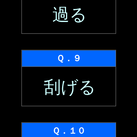
過る
Ｑ．９
刮げる
Ｑ．１０