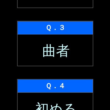
Ｑ．３
曲者
Ｑ．４
初める