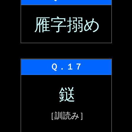
雁字搦め
Ｑ．１７
鎹
［訓読み］