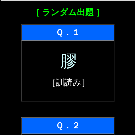
［ ランダム出題 ］
Ｑ．１
膠
［訓読み］
Ｑ．２