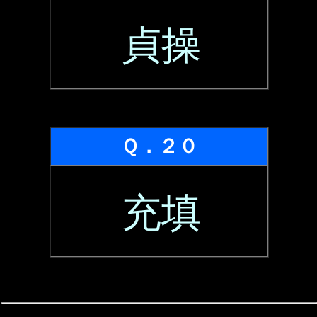
貞操
Ｑ．２０
充填