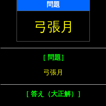
問題
弓張月
［ 問題］
弓張月
［ 答え（大正解）］