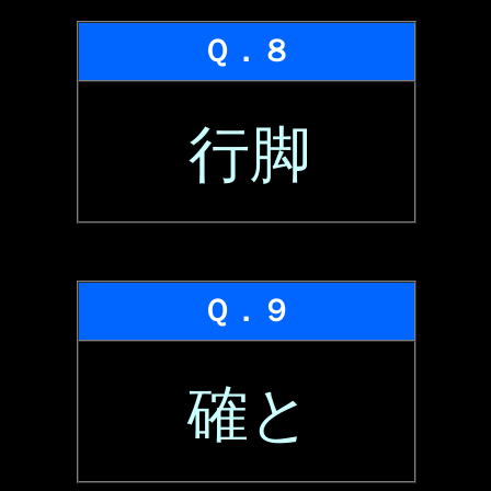
Ｑ．８
行脚
Ｑ．９
確と