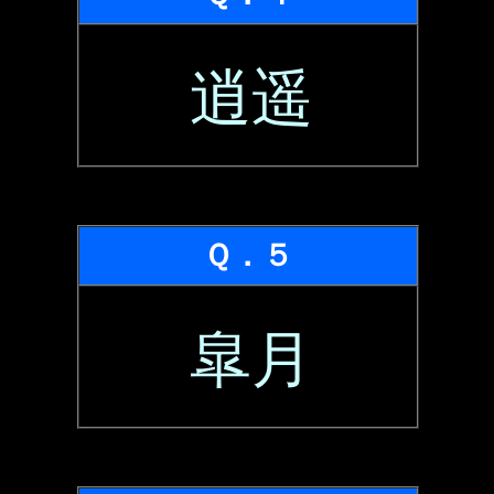
逍遥
Ｑ．５
皐月