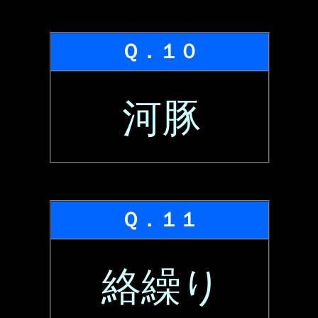
Ｑ．１０
河豚
Ｑ．１１
絡繰り