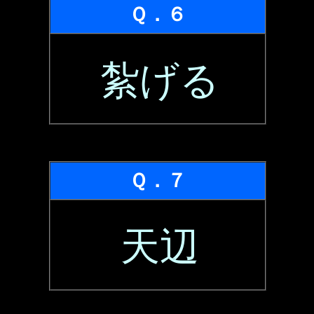
Ｑ．６
紮げる
Ｑ．７
天辺