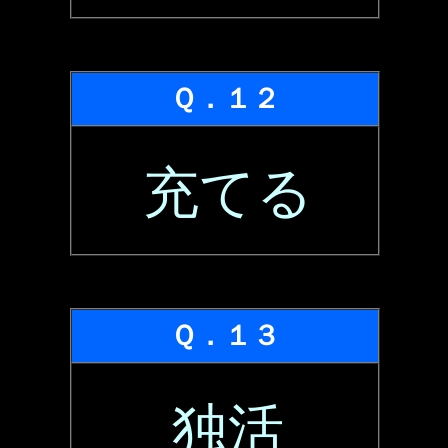
Ｑ．１２
充てる
Ｑ．１３
独活