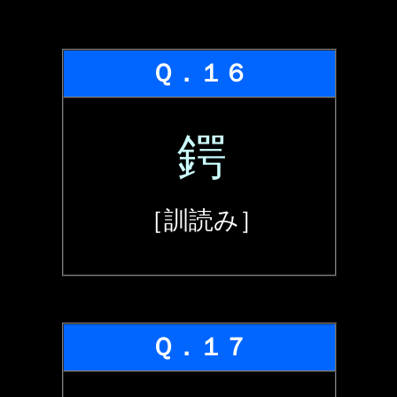
Ｑ．１６
鍔
［訓読み］
Ｑ．１７