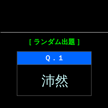
［ ランダム出題 ］
Ｑ．１
沛然