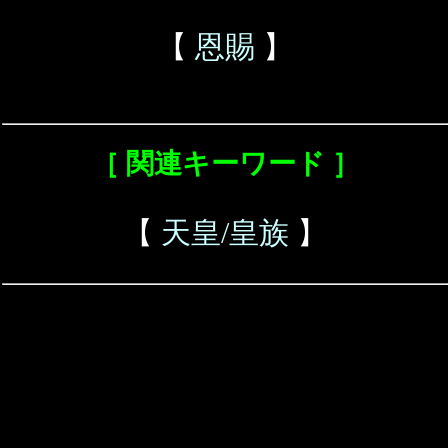
【
恩賜
】
［ 関連キーワード ］
【
天皇/皇族
】