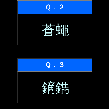
Ｑ．２
蒼蠅
Ｑ．３
鏑鐫