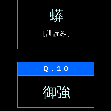
蟒
［訓読み］
Ｑ．１０
御強