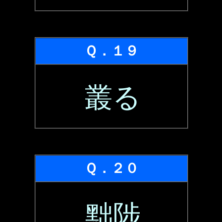
Ｑ．１９
叢る
Ｑ．２０
黜陟