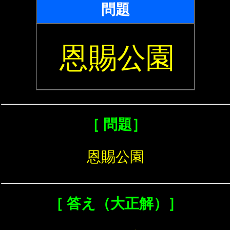
問題
恩賜公園
［ 問題］
恩賜公園
［ 答え（大正解）］