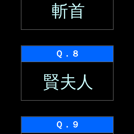
斬首
Ｑ．８
賢夫人
Ｑ．９