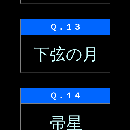
Ｑ．１３
下弦の月
Ｑ．１４
帚星