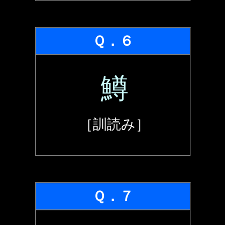
Ｑ．６
鱒
［訓読み］
Ｑ．７