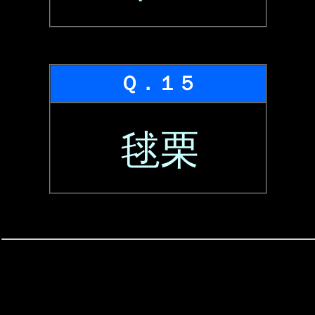
Ｑ．１５
毬栗