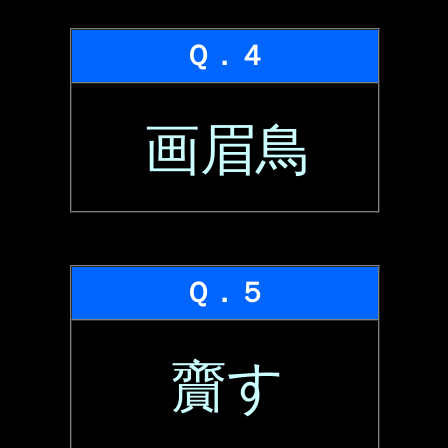
Ｑ．４
画眉鳥
Ｑ．５
齎す