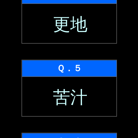
更地
Ｑ．５
苦汁