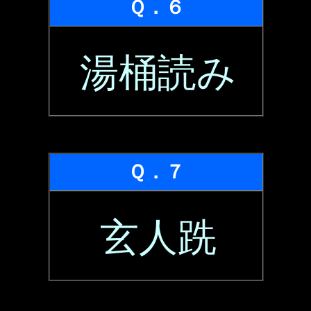
Ｑ．６
湯桶読み
Ｑ．７
玄人跣