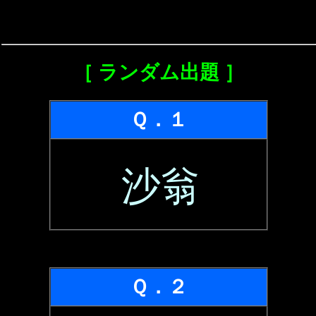
［ ランダム出題 ］
Ｑ．１
沙翁
Ｑ．２