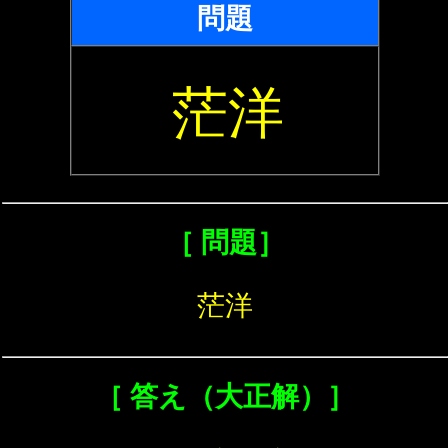
問題
茫洋
［ 問題］
茫洋
［ 答え（大正解）］