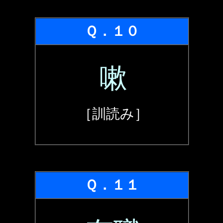
Ｑ．１０
嗽
［訓読み］
Ｑ．１１