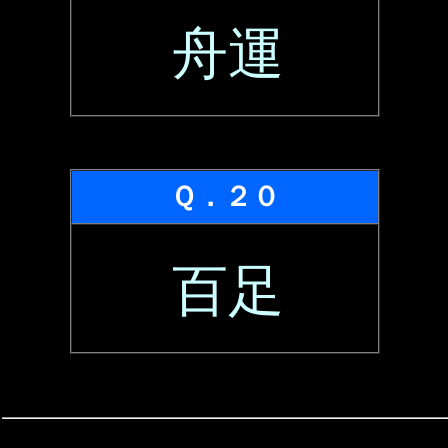
舟運
Ｑ．２０
百足