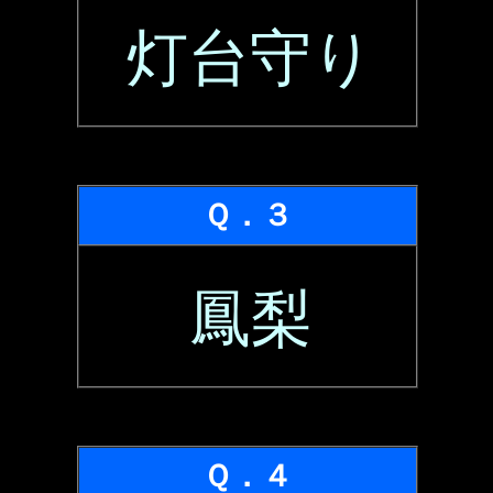
灯台守り
Ｑ．３
鳳梨
Ｑ．４