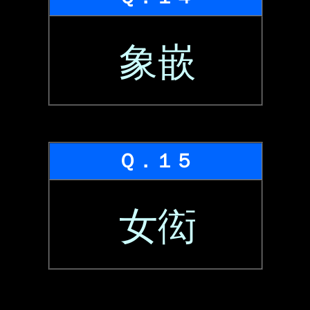
象嵌
Ｑ．１５
女衒