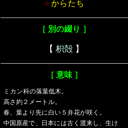
○
からたち
［ 別の綴り ］
【
枳殻
】
［ 意味 ］
ミカン科の落葉低木。
高さ約２メートル。
春、葉より先に白い５弁花が咲く。
中国原産で、日本には古く渡来し、生け