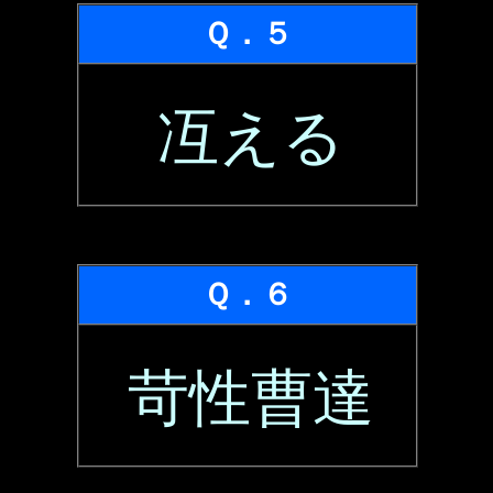
Ｑ．５
冱える
Ｑ．６
苛性曹達