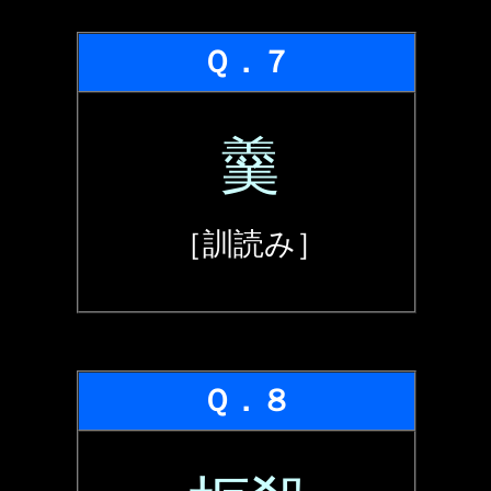
Ｑ．７
羹
［訓読み］
Ｑ．８