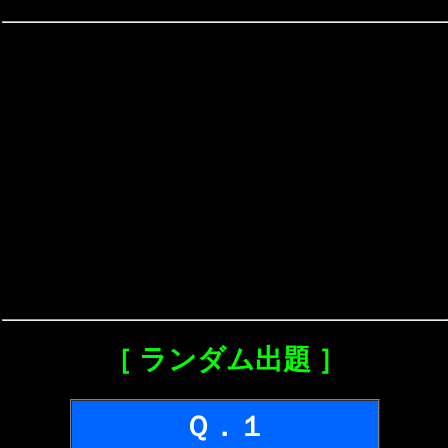
［ ランダム出題 ］
Ｑ．１