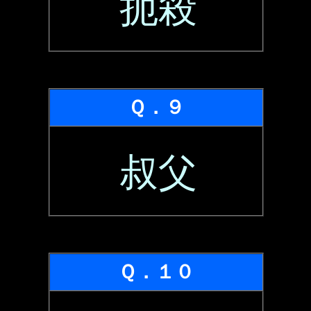
扼殺
Ｑ．９
叔父
Ｑ．１０