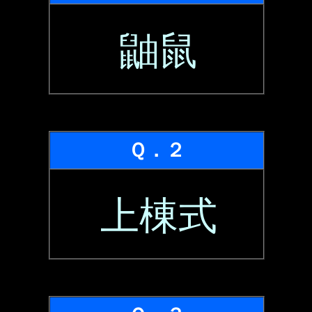
鼬鼠
Ｑ．２
上棟式