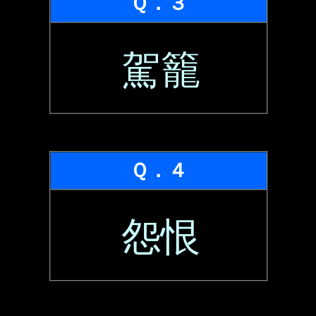
Ｑ．３
駕籠
Ｑ．４
怨恨