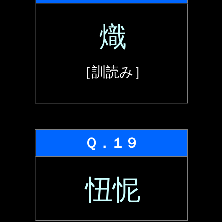
熾
［訓読み］
Ｑ．１９
忸怩