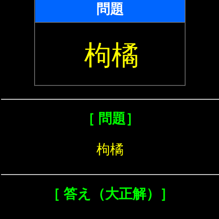
問題
枸橘
［ 問題］
枸橘
［ 答え（大正解）］