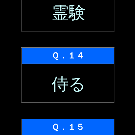
霊験
Ｑ．１４
侍る
Ｑ．１５