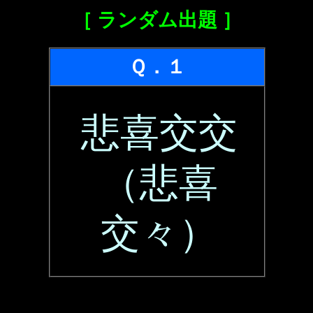
［ ランダム出題 ］
Ｑ．１
悲喜交交
（悲喜
交々）