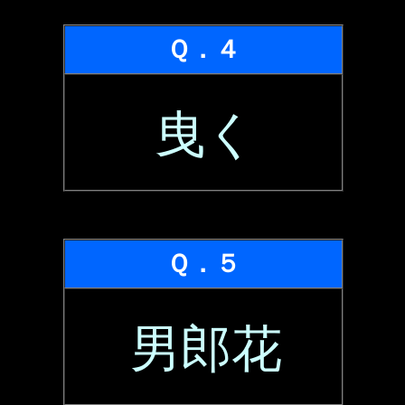
Ｑ．４
曳く
Ｑ．５
男郎花