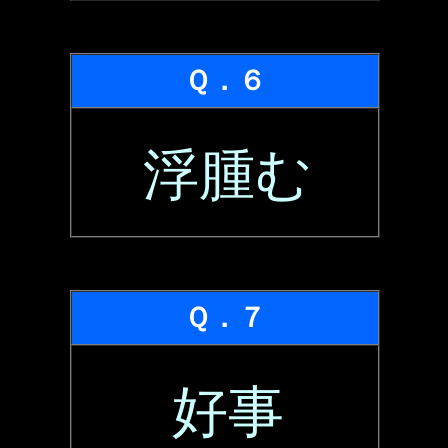
Ｑ．６
浮腫む
Ｑ．７
好事