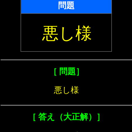
問題
悪し様
［ 問題］
悪し様
［ 答え（大正解）］