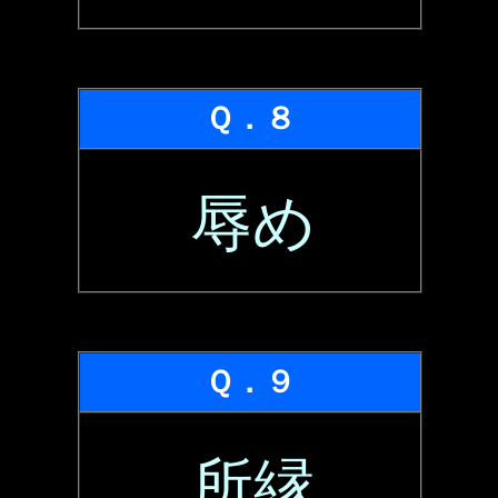
Ｑ．８
辱め
Ｑ．９
所縁