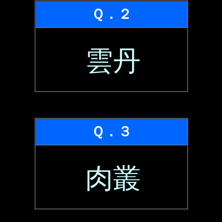
Ｑ．２
雲丹
Ｑ．３
肉叢