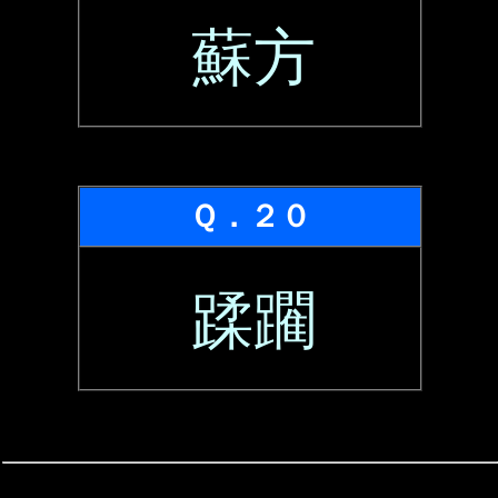
蘇方
Ｑ．２０
蹂躙