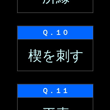
Ｑ．１０
楔を刺す
Ｑ．１１