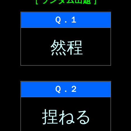
［ ランダム出題 ］
Ｑ．１
然程
Ｑ．２
捏ねる