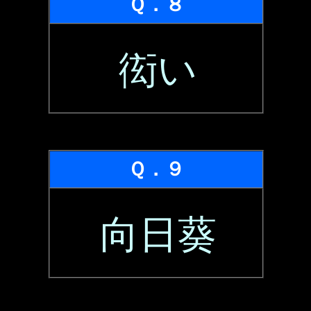
Ｑ．８
衒い
Ｑ．９
向日葵