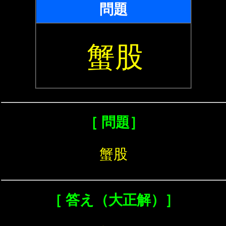
問題
蟹股
［ 問題］
蟹股
［ 答え（大正解）］