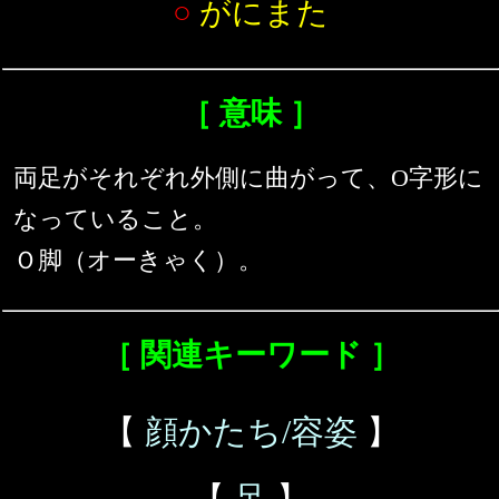
○
がにまた
［ 意味 ］
両足がそれぞれ外側に曲がって、O字形に
なっていること。
Ｏ脚（オーきゃく）。
［ 関連キーワード ］
【
顔かたち/容姿
】
【
足
】