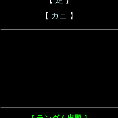
【
カニ
】