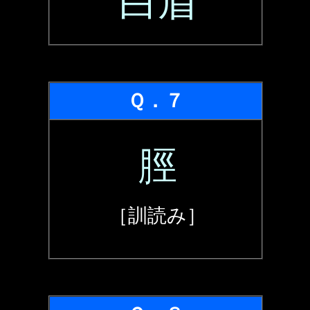
白眉
Ｑ．７
脛
［訓読み］