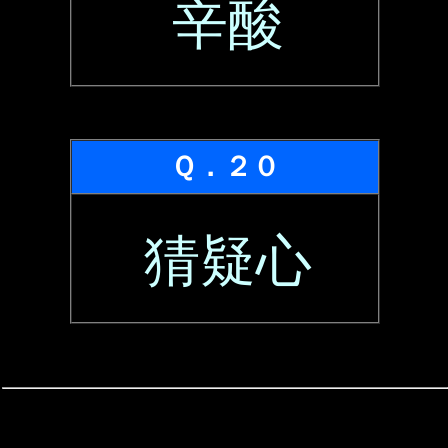
辛酸
Ｑ．２０
猜疑心