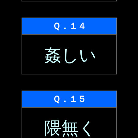
Ｑ．１４
姦しい
Ｑ．１５
隈無く