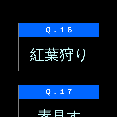
Ｑ．１６
紅葉狩り
Ｑ．１７
素見す