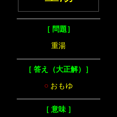
［ 問題］
重湯
［ 答え（大正解）］
○
おもゆ
［ 意味 ］