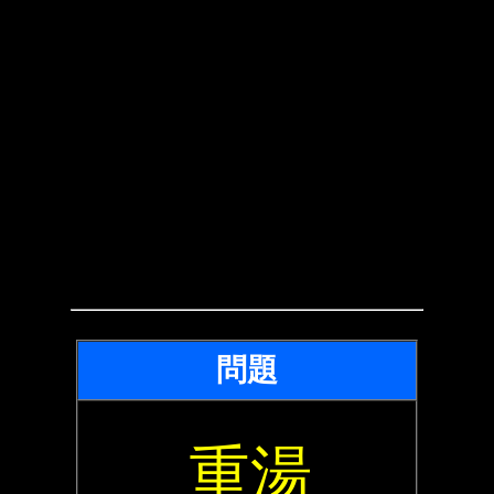
問題
重湯