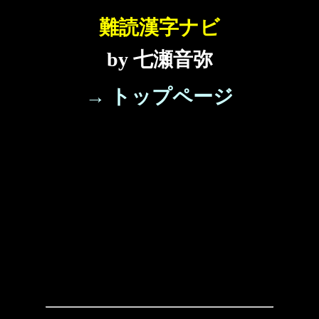
難読漢字ナビ
by 七瀬音弥
→ トップページ