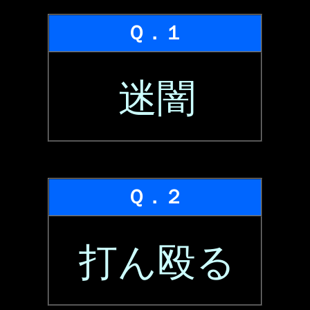
Ｑ．１
迷闇
Ｑ．２
打ん殴る