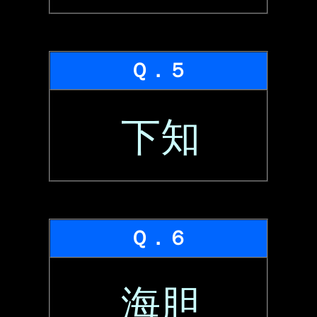
Ｑ．５
下知
Ｑ．６
海胆