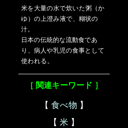
米を大量の水で炊いた粥（か
ゆ）の上澄み液で、糊状の
汁。
日本の伝統的な流動食であ
り、病人や乳児の食事として
使われる。
［ 関連キーワード ］
【
食べ物
】
【
米
】