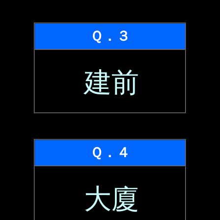
Ｑ．３
建前
Ｑ．４
大廈