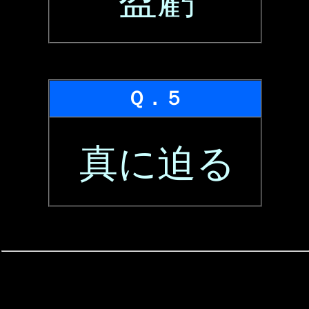
盈虧
Ｑ．５
真に迫る