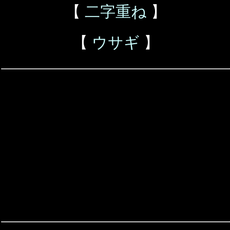
【
二字重ね
】
【
ウサギ
】