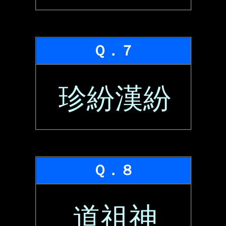
Ｑ．７
珍紛漢紛
Ｑ．８
道祖神