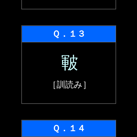
Ｑ．１３
皸
［訓読み］
Ｑ．１４