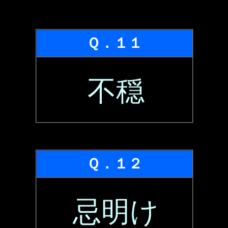
Ｑ．１１
不穏
Ｑ．１２
忌明け