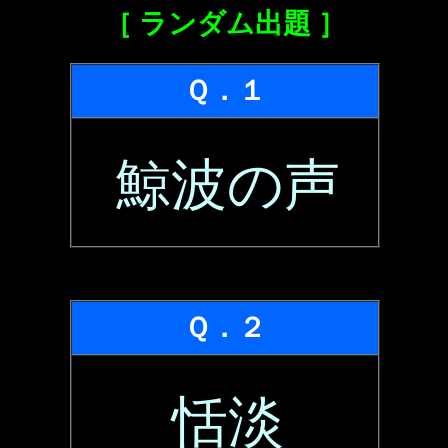
［ ランダム出題 ］
Ｑ．１
鯨波の声
Ｑ．２
恬淡