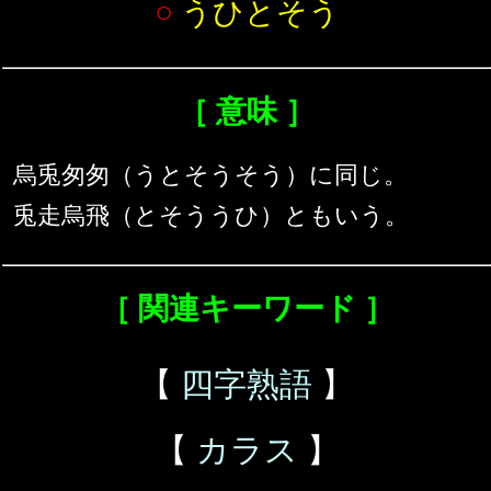
○
うひとそう
［ 意味 ］
烏兎匆匆（うとそうそう）に同じ。
兎走烏飛（とそううひ）ともいう。
［ 関連キーワード ］
【
四字熟語
】
【
カラス
】