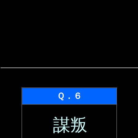
Ｑ．６
謀叛