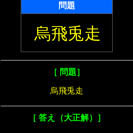
問題
烏飛兎走
［ 問題］
烏飛兎走
［ 答え（大正解）］