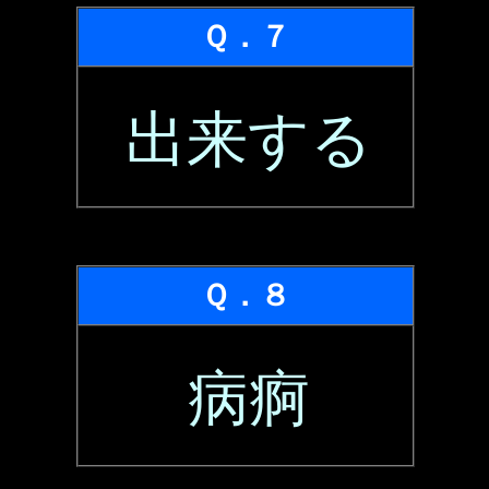
Ｑ．７
出来する
Ｑ．８
病痾