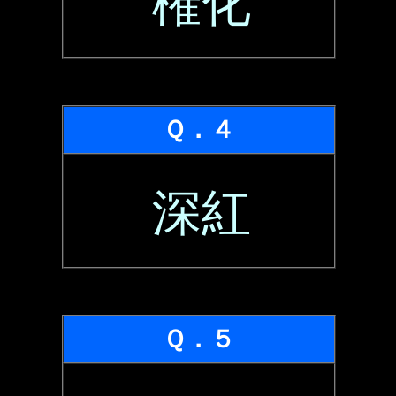
権化
Ｑ．４
深紅
Ｑ．５