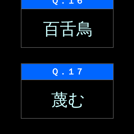
Ｑ．１６
百舌鳥
Ｑ．１７
蔑む