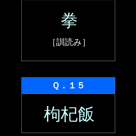
拳
［訓読み］
Ｑ．１５
枸杞飯