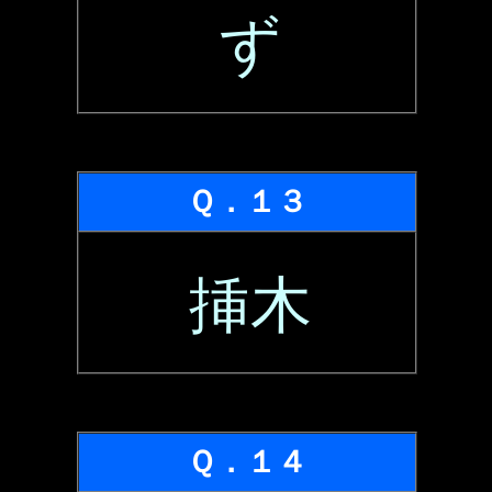
ず
Ｑ．１３
挿木
Ｑ．１４