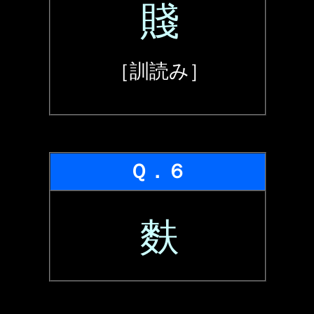
賤
［訓読み］
Ｑ．６
麩