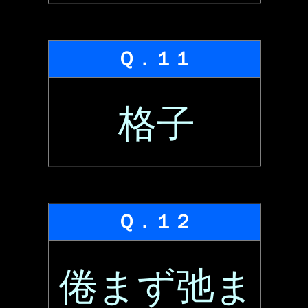
Ｑ．１１
格子
Ｑ．１２
倦まず弛ま