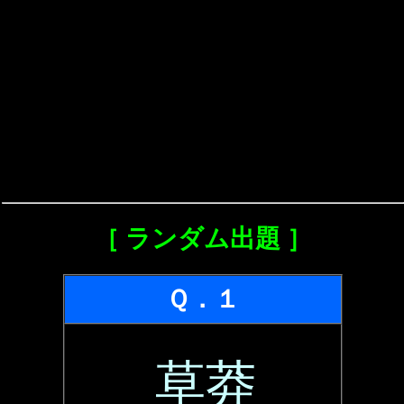
［ ランダム出題 ］
Ｑ．１
草莽