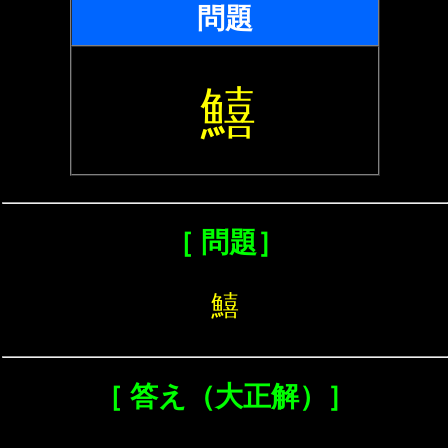
問題
鱚
［ 問題］
鱚
［ 答え（大正解）］