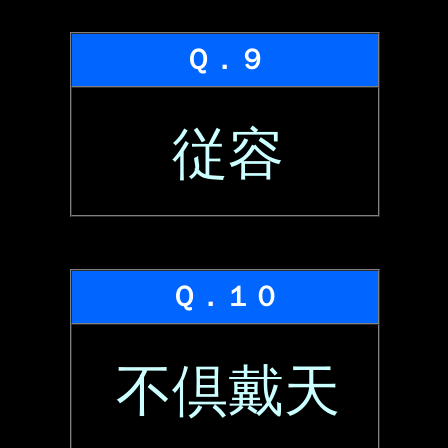
Ｑ．９
従容
Ｑ．１０
不倶戴天