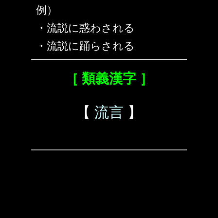
例）
・流説に惑わされる
・流説に踊らされる
［ 類義漢字 ］
【
流言
】