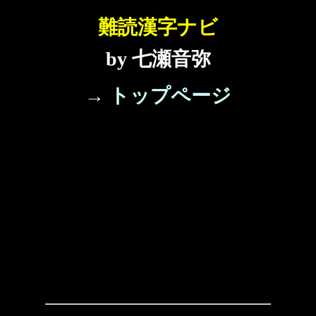
難読漢字ナビ
by 七瀬音弥
→ トップページ