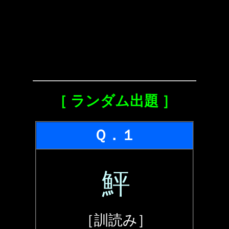
［ ランダム出題 ］
Ｑ．１
鮃
［訓読み］