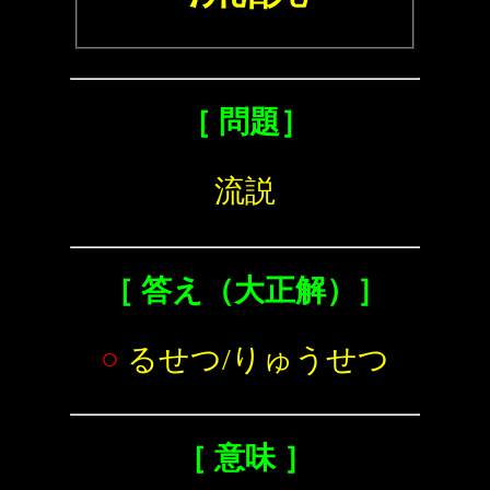
［ 問題］
流説
［ 答え（大正解）］
○
るせつ/りゅうせつ
［ 意味 ］