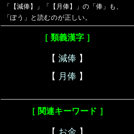
「【減俸】」「【月俸】」の「俸」も、
「ぽう」と読むのが正しい。
［ 類義漢字 ］
【
減俸
】
【
月俸
】
［ 関連キーワード ］
【
お金
】