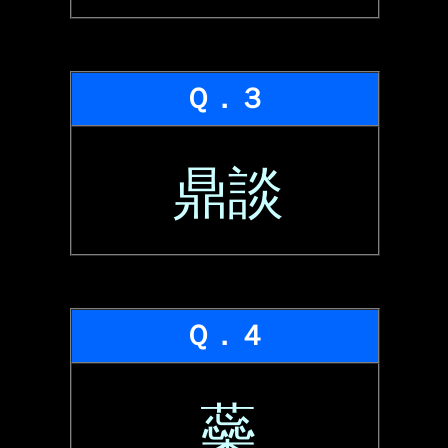
Ｑ．３
鼎談
Ｑ．４
蘂