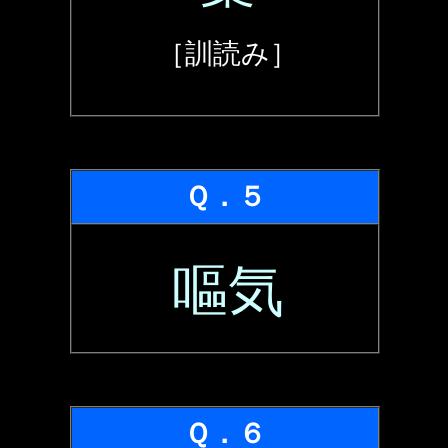
［訓読み］
Ｑ．５
嘔気
Ｑ．６