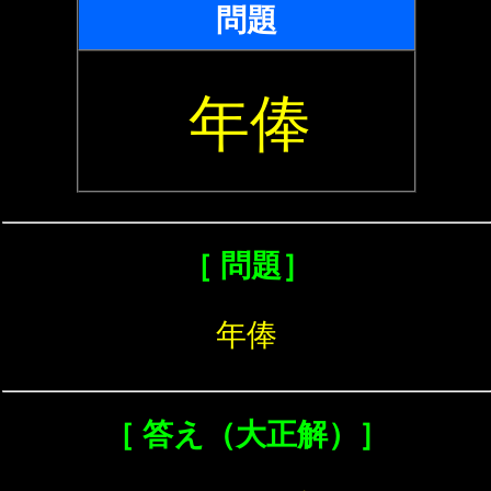
問題
年俸
［ 問題］
年俸
［ 答え（大正解）］