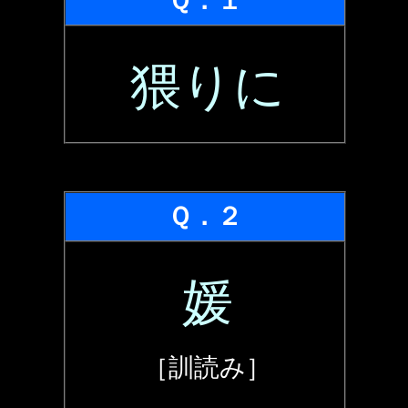
Ｑ．１
猥りに
Ｑ．２
媛
［訓読み］