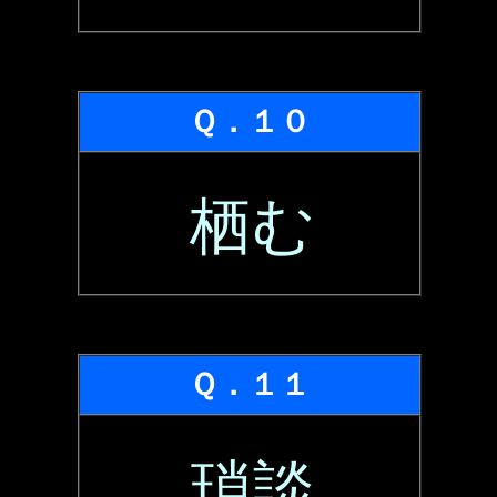
Ｑ．１０
栖む
Ｑ．１１
瑣談