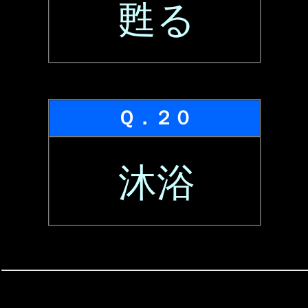
甦る
Ｑ．２０
沐浴