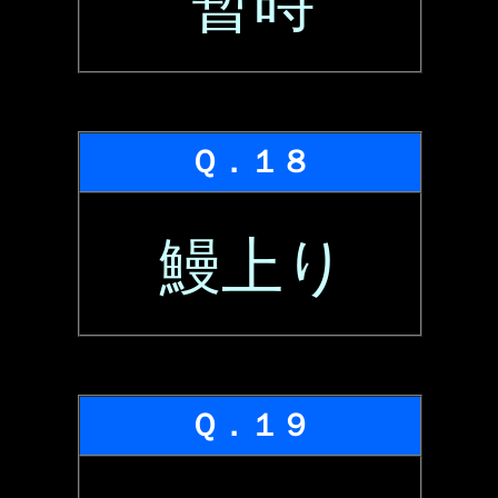
暫時
Ｑ．１８
鰻上り
Ｑ．１９