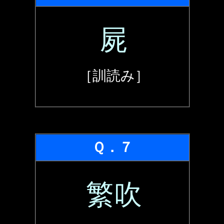
屍
［訓読み］
Ｑ．７
繁吹