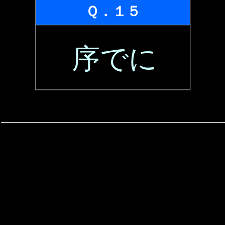
Ｑ．１５
序でに