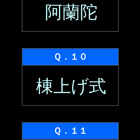
阿蘭陀
Ｑ．１０
棟上げ式
Ｑ．１１