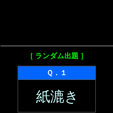
［ ランダム出題 ］
Ｑ．１
紙漉き