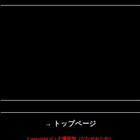
→ トップページ
Copyright (C) 七瀬音弥（ななせおとや）