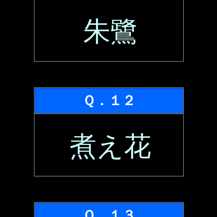
朱鷺
Ｑ．１２
煮え花
Ｑ．１３