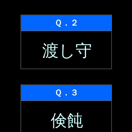
Ｑ．２
渡し守
Ｑ．３
倹飩