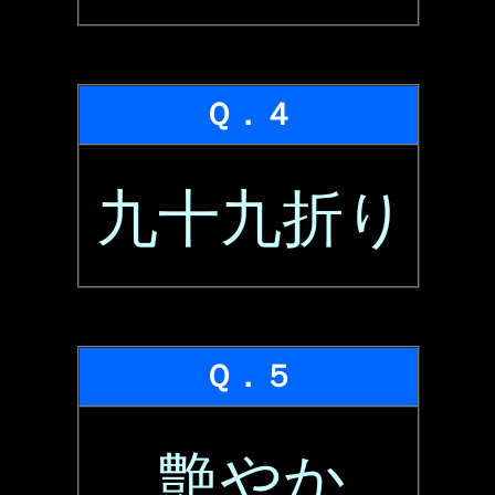
Ｑ．４
九十九折り
Ｑ．５
艶やか