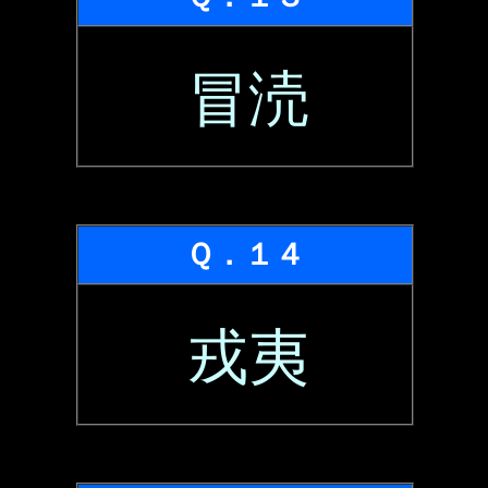
冒涜
Ｑ．１４
戎夷