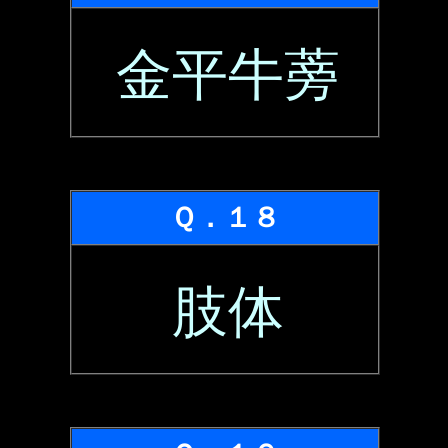
金平牛蒡
Ｑ．１８
肢体