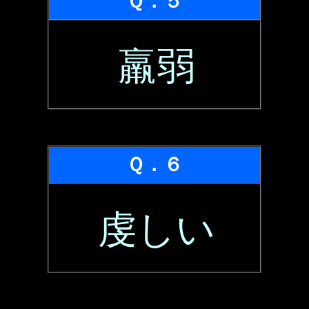
Ｑ．５
羸弱
Ｑ．６
虔しい