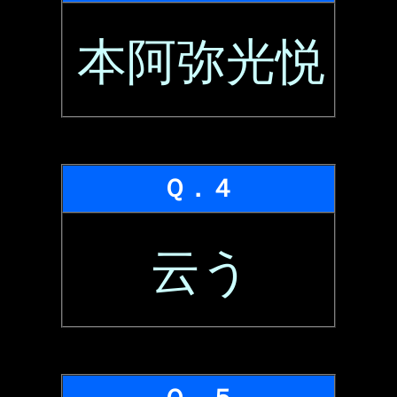
本阿弥光悦
Ｑ．４
云う