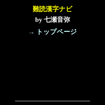
難読漢字ナビ
by 七瀬音弥
→ トップページ