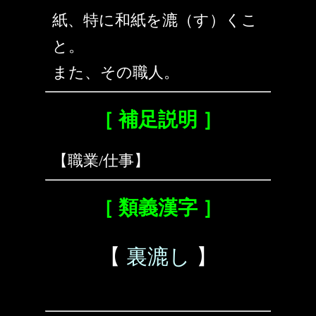
紙、特に和紙を漉（す）くこ
と。
また、その職人。
［ 補足説明 ］
【職業/仕事】
［ 類義漢字 ］
【
裏漉し
】