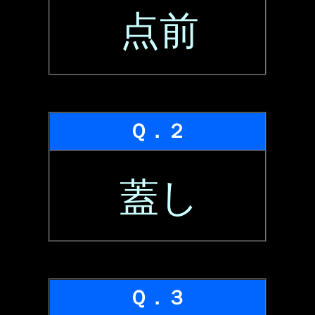
点前
Ｑ．２
蓋し
Ｑ．３