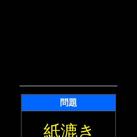
問題
紙漉き