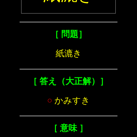
［ 問題］
紙漉き
［ 答え（大正解）］
○
かみすき
［ 意味 ］