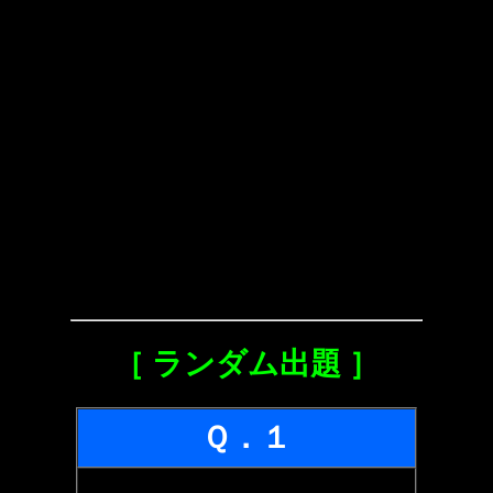
［ ランダム出題 ］
Ｑ．１