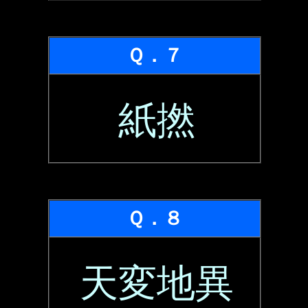
Ｑ．７
紙撚
Ｑ．８
天変地異