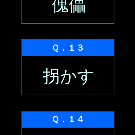
傀儡
Ｑ．１３
拐かす
Ｑ．１４