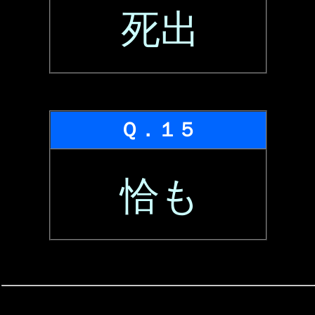
死出
Ｑ．１５
恰も