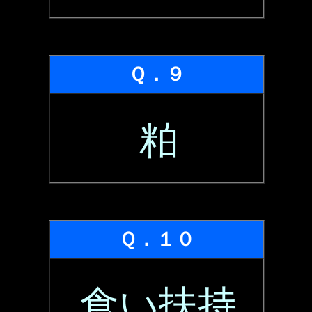
Ｑ．９
粕
Ｑ．１０
食い扶持