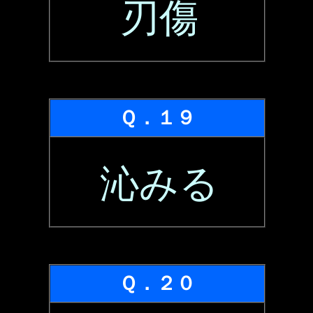
刃傷
Ｑ．１９
沁みる
Ｑ．２０