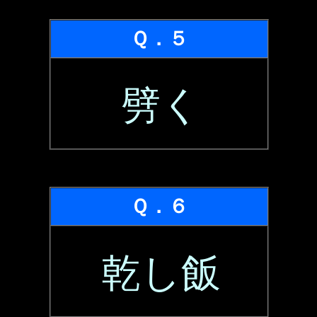
Ｑ．５
劈く
Ｑ．６
乾し飯