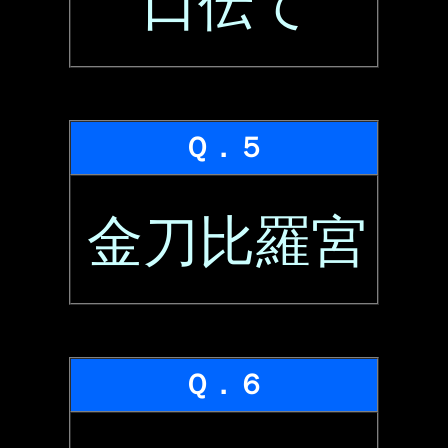
口伝て
Ｑ．５
金刀比羅宮
Ｑ．６