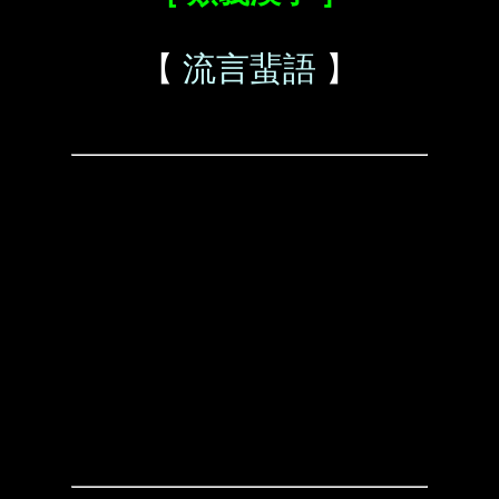
【
流言蜚語
】