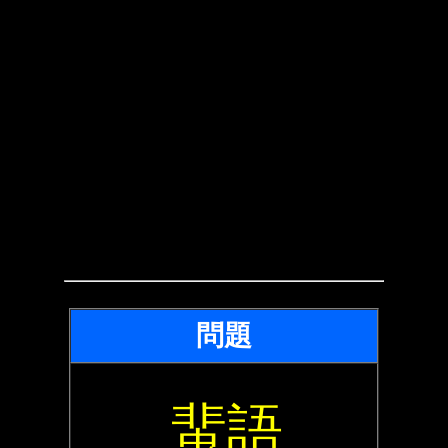
問題
蜚語