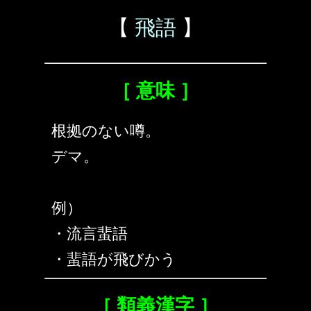
【
飛語
】
［ 意味 ］
根拠のない噂。
デマ。
例）
・流言蜚語
・蜚語が飛びかう
［ 類義漢字 ］