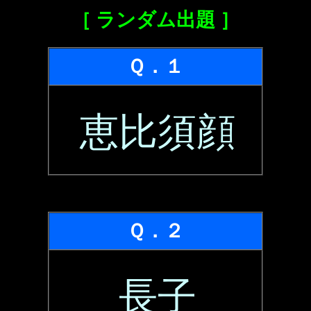
［ ランダム出題 ］
Ｑ．１
恵比須顔
Ｑ．２
長子