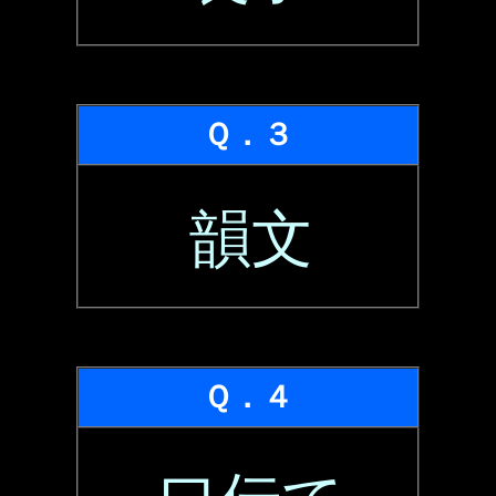
Ｑ．３
韻文
Ｑ．４