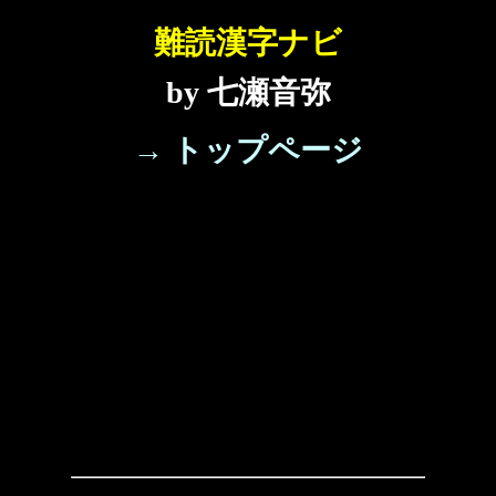
難読漢字ナビ
by 七瀬音弥
→ トップページ