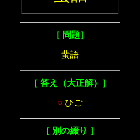
［ 問題］
蜚語
［ 答え（大正解）］
○
ひご
［ 別の綴り ］